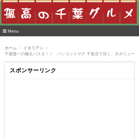
Menu
コ
ン
ホーム
イタリアン
テ
千葉随一の極太パスタ！！ パンコントマテ 千葉店で頂く、大ボリュー
ン
ツ
へ
スポンサーリンク
移
動