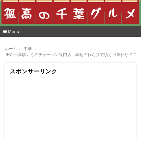
Menu
コ
ン
ホーム
中華
テ
JR西千葉駅近くのチャーハン専門店 幸せのれんげで頂く日替わりメニ
ン
ツ
へ
スポンサーリンク
移
動