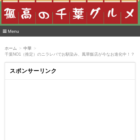
Menu
コ
ン
ホーム
中華
テ
ン
ツ
へ
スポンサーリンク
移
動