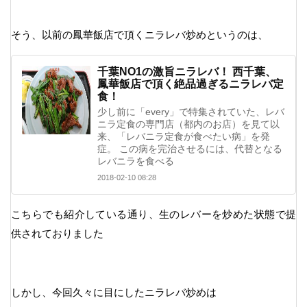
そう、以前の鳳華飯店で頂くニラレバ炒めというのは、
千葉NO1の激旨ニラレバ！ 西千葉、
鳳華飯店で頂く絶品過ぎるニラレバ定
食！
少し前に「every」で特集されていた、レバ
ニラ定食の専門店（都内のお店）を見て以
来、「レバニラ定食が食べたい病」を発
症。 この病を完治させるには、代替となる
レバニラを食べる
2018-02-10 08:28
こちらでも紹介している通り、生のレバーを炒めた状態で提
供されておりました
しかし、今回久々に目にしたニラレバ炒めは