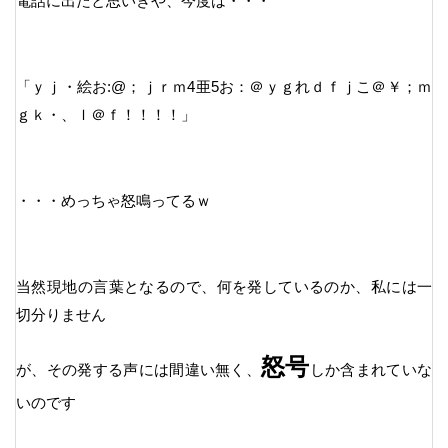
電話に出たと思いきや、今度は・・・
「ｙｊ・絵お:@；ｊｒｍ4亜5お：＠ｙｇれｄｆｊこ＠￥；ｍ
ｇｋ・、ｌ＠ｆ！！！！」
・・・めっちゃ怒鳴ってるｗ
当然現地の言葉となるので、何を発しているのか、私には一
切分りません
怒号
が、その発する声には間違い無く、
しか含まれていな
いのです