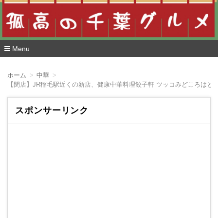
Menu
コ
ン
ホーム
中華
テ
【閉店】JR稲毛駅近くの新店、健康中華料理餃子軒 ツッコみどころはと
ン
ツ
へ
スポンサーリンク
移
動