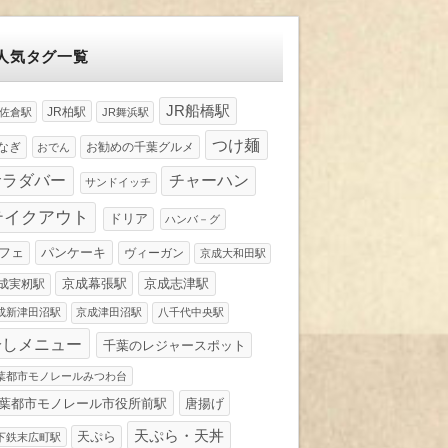
人気タグ一覧
JR船橋駅
JR柏駅
R佐倉駅
JR舞浜駅
つけ麺
なぎ
お勧めの千葉グルメ
おでん
サラダバー
チャーハン
サンドイッチ
テイクアウト
ドリア
ハンバ－グ
パンケーキ
フェ
ヴィーガン
京成大和田駅
京成幕張駅
京成志津駅
成実籾駅
成新津田沼駅
京成津田沼駅
八千代中央駅
冷しメニュー
千葉のレジャースポット
葉都市モノレールみつわ台
葉都市モノレール市役所前駅
唐揚げ
天ぷら・天丼
天ぷら
下鉄末広町駅