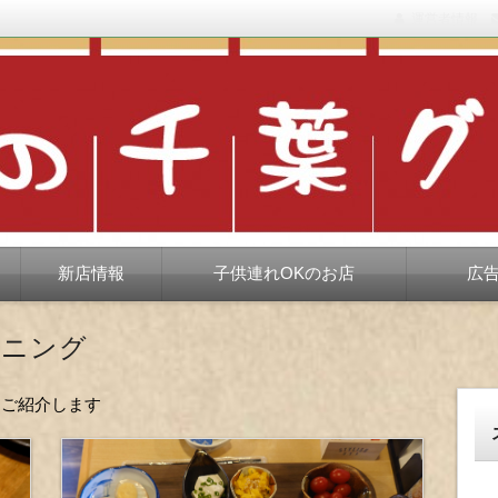
運営者情報
もない、ちょっと孤高な食べ歩き。だいたい当たりますが、時々派手に
新店情報
子供連れOKのお店
広
イニング
をご紹介します