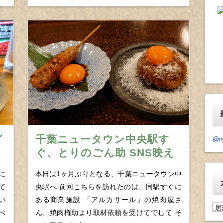
イ
千葉ニュータウン中央駅す
@n
ぐ、とりのごん助 SNS映え
、
必至な限定メニューにサービ
に
本日は1ヶ月ぶりとなる、千葉ニュータウン中
ス多彩な焼鳥居酒屋
て
央駅へ 前回こちらを訪れたのは、同駅すぐに
い
ある商業施設 「アルカサール」の焼肉屋さ
カ
べ
ん、焼肉権助より取材依頼を受けてでして そ
テ