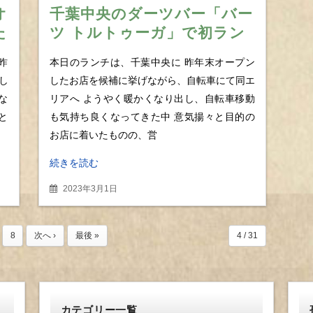
オ
千葉中央のダーツバー「バー
た
ツ トルトゥーガ」で初ラン
串
チ ご飯進むソースで頂く、
昨
本日のランチは、千葉中央に 昨年末オープン
絶品ハンバーグ
し
したお店を候補に挙げながら、自転車にて同エ
な
リアへ ようやく暖かくなり出し、自転車移動
と
も気持ち良くなってきた中 意気揚々と目的の
お店に着いたものの、営
続きを読む
2023年3月1日
8
次へ ›
最後 »
4 / 31
カテゴリー一覧