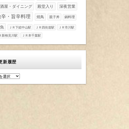
酒屋・ダイニング
殿堂入り
深夜営業
激辛・旨辛料理
焼鳥
親子丼
鍋料理
魚
ＪＲ下総中山駅
ＪＲ四街道駅
ＪＲ市川駅
Ｒ新検見川駅
ＪＲ本千葉駅
更新履歴