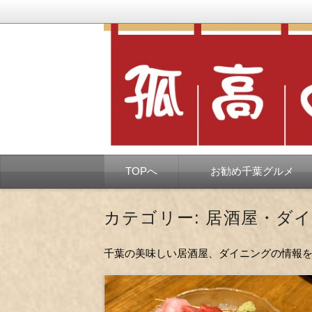
千葉市を中心とした、孤独なようで孤独で
孤高の千葉グルメ
コ
TOPへ
お勧め千葉グルメ
ン
テ
ン
ツ
カテゴリー:
居酒屋・ダ
へ
移
動
千葉の美味しい居酒屋、ダイニングの情報