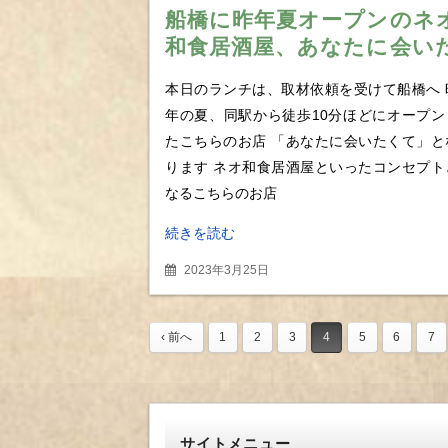
船橋に昨年夏オープンのネ
和食居酒屋、あなたに会い
くて 炊きたて土鍋ご飯に
本日のランチは、取材依頼を受けて船橋へ 
揚げらを堪能
年の夏、同駅から徒歩10分ほどにオープン
たこちらのお店 「あなたに会いたくて」と
ります ネオ和食居酒屋といったコンセプト
なるこちらのお店
続きを読む
2023年3月25日
‹ 前へ
1
2
3
4
5
6
7
サイトメニュー