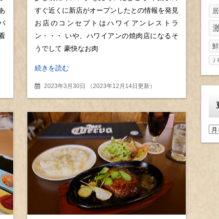
ステーキプレート
あ
すぐ近くに新店がオープンしたとの情報を発見
居
パ
お店のコンセプトはハワイアンレストラ
看
ン・・・ いや、ハワイアンの焼肉店になるそ
鮮
うでして 豪快なお肉
Ｊ
続きを読む
2023年3月30日
（
2023年12月14日更新
）
更
新
履
歴