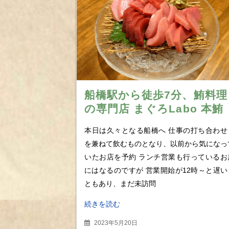
船橋駅から徒歩7分、鮪料理
の専門店 まぐろLabo 本鮪
のお造りに生ハム＆ナゲッ
本日は久々となる船橋へ 仕事の打ち合わせ
トら絶品の鮪三昧
を兼ねて飲むものとなり、以前から気になっ
いたお店を予約 ランチ営業も行っているお
にはなるのですが 営業開始が12時～と遅い
ともあり、まだ未訪問
続きを読む
2023年5月20日