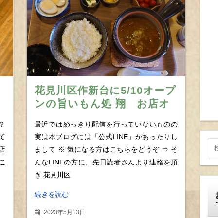
花見川区作新台に5/10オープ
ンの旨いもん処 翔 お店オ
ススメ、もつ煮定食の絶品ぶ
？
最近ではめっきり配信を行っていないものの
りに思わず完飲
て
実は本ブログには「公式LINE」があったりし
店
まして ※ 気になる方はこちらをどうぞ ⇒ そ
こ
んなLINEの方に、先日読者さんより連絡を頂
き 花見川区
続きを読む
2023年5月13日