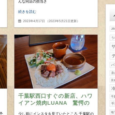
んな同店の担当さ
ゴ
リ
続きを読む
ー
2023年4月17日
（
2023年5月21日更新
）
J
う
パ
京
京
千葉駅西口すぐの新店、ハワ
千
イアン焼肉LUANA 驚愕の
千
胡
500円で頂く神戸牛サイコロ
地
予
少し前にインスタを見ていたところ 千葉駅の