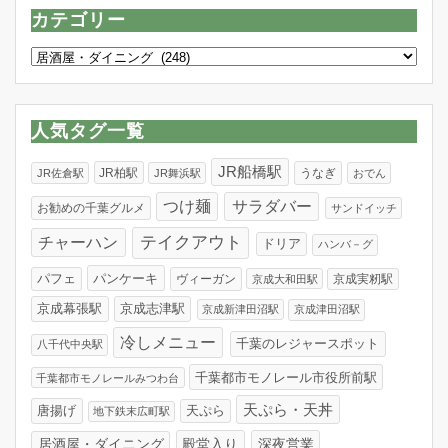
カテゴリー
カ
テ
ゴ
リ
人気タグ一覧
ー
JR船橋駅
JR柏駅
うなぎ
JR佐倉駅
JR舞浜駅
おでん
つけ麺
サラダバー
お勧めの千葉グルメ
サンドイッチ
テイクアウト
チャーハン
ドリア
ハンバ－グ
パンケーキ
パフェ
ヴィーガン
京成実籾駅
京成大和田駅
京成幕張駅
京成志津駅
京成新津田沼駅
京成津田沼駅
冷しメニュー
千葉のレジャースポット
八千代中央駅
千葉都市モノレール市役所前駅
千葉都市モノレールみつわ台
天ぷら・天丼
唐揚げ
天ぷら
地下鉄末広町駅
居酒屋・ダイニング
殿堂入り
深夜営業