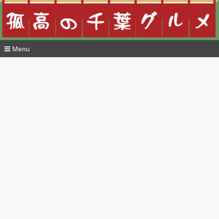
Menu
コ
ン
テ
ン
ツ
へ
移
動