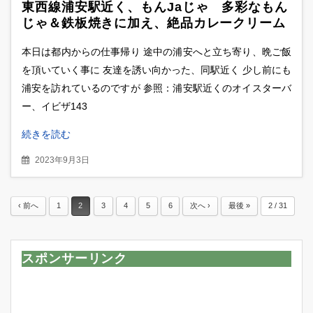
東西線浦安駅近く、もんJaじゃ 多彩なもん
じゃ＆鉄板焼きに加え、絶品カレークリーム
もんじゃを発見
本日は都内からの仕事帰り 途中の浦安へと立ち寄り、晩ご飯
を頂いていく事に 友達を誘い向かった、同駅近く 少し前にも
浦安を訪れているのですが 参照：浦安駅近くのオイスターバ
ー、イビザ143
続きを読む
2023年9月3日
‹ 前へ
1
2
3
4
5
6
次へ ›
最後 »
2 / 31
スポンサーリンク