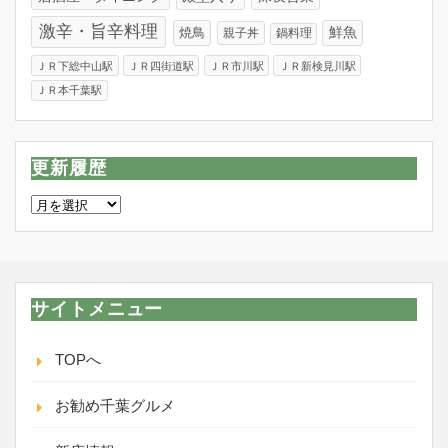
激辛・旨辛料理
焼鳥
鮮魚
親子丼
鍋料理
ＪＲ下総中山駅
ＪＲ四街道駅
ＪＲ市川駅
ＪＲ新検見川駅
ＪＲ本千葉駅
更新履歴
更
新
履
歴
サイトメニュー
TOPへ
お勧め千葉グルメ