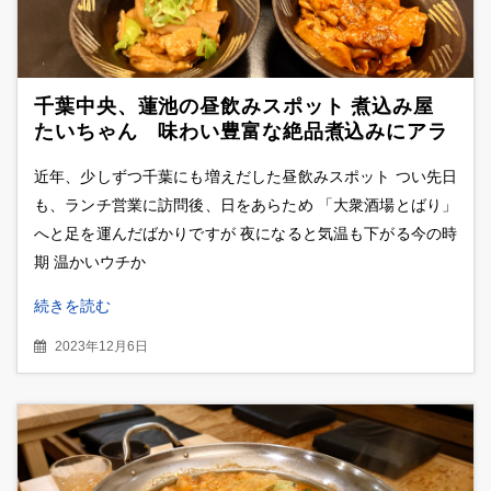
千葉中央、蓮池の昼飲みスポット 煮込み屋
たいちゃん 味わい豊富な絶品煮込みにアラ
ビアン焼きそばも
近年、少しずつ千葉にも増えだした昼飲みスポット つい先日
も、ランチ営業に訪問後、日をあらため 「大衆酒場とばり」
へと足を運んだばかりですが 夜になると気温も下がる今の時
期 温かいウチか
続きを読む
2023年12月6日