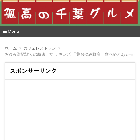
Menu
コ
ン
ホーム
カフェレストラン
テ
おゆみ野駅近くの新店、ザ チキンズ 千葉おゆみ野店 食べ応えあるモッ
ン
ツ
へ
スポンサーリンク
移
動