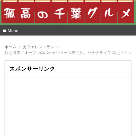
Menu
コ
ン
ホーム
カフェレストラン
テ
稲毛海岸にオープンのバナナジュース専門店、バナナライフ 稲毛マリンを
ン
ツ
へ
スポンサーリンク
移
動