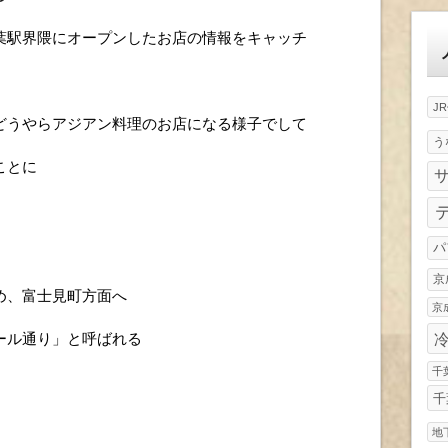
ゴ
リ
葉駅界隈にオープンしたお店の情報をキャッチ
ー
J
どうやらアジアン料理のお店になる様子でして
う
ことに
パ
京
め、富士見町方面へ
京
ール通り」と呼ばれる
千
千
地