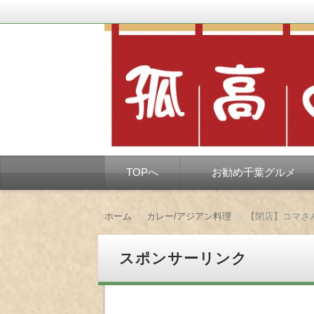
千葉市を中心とした、孤独なようで孤独で
孤高の千葉グルメ
コ
TOPへ
お勧め千葉グルメ
ン
テ
ン
ツ
ホーム
カレー/アジアン料理
【閉店】コマさ
へ
移
動
スポンサーリンク