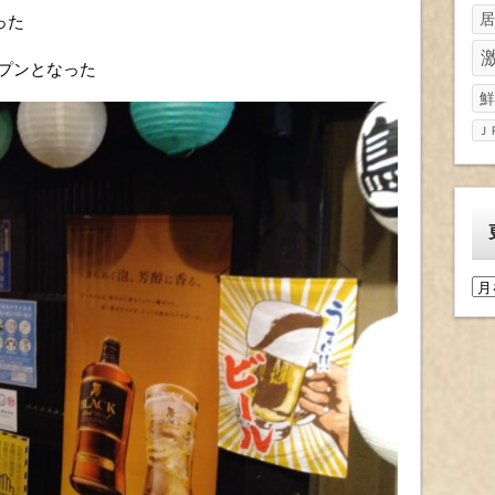
居
った
ープンとなった
鮮
Ｊ
更
新
履
歴