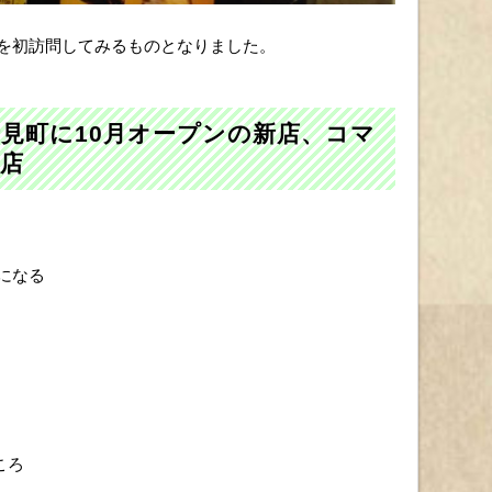
店を初訪問してみるものとなりました。
見町に10月オープンの新店、コマ
葉店
間になる
ころ