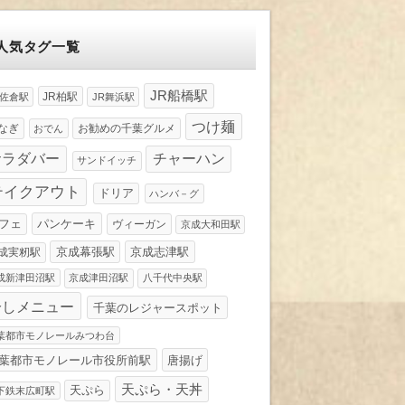
人気タグ一覧
JR船橋駅
JR柏駅
R佐倉駅
JR舞浜駅
つけ麺
なぎ
お勧めの千葉グルメ
おでん
サラダバー
チャーハン
サンドイッチ
テイクアウト
ドリア
ハンバ－グ
パンケーキ
フェ
ヴィーガン
京成大和田駅
京成幕張駅
京成志津駅
成実籾駅
成新津田沼駅
京成津田沼駅
八千代中央駅
冷しメニュー
千葉のレジャースポット
葉都市モノレールみつわ台
葉都市モノレール市役所前駅
唐揚げ
天ぷら・天丼
天ぷら
下鉄末広町駅