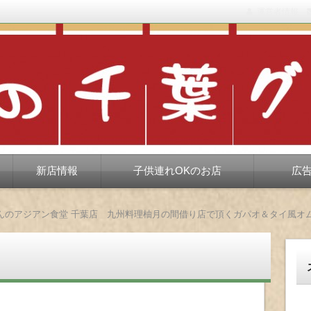
運営者情報
もない、ちょっと孤高な食べ歩き。だいたい当たりますが、時々派手に
新店情報
子供連れOKのお店
広
んのアジアン食堂 千葉店 九州料理柚月の間借り店で頂くガパオ＆タイ風オ