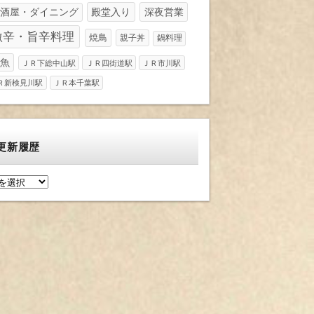
酒屋・ダイニング
殿堂入り
深夜営業
激辛・旨辛料理
焼鳥
親子丼
鍋料理
魚
ＪＲ下総中山駅
ＪＲ四街道駅
ＪＲ市川駅
Ｒ新検見川駅
ＪＲ本千葉駅
更新履歴