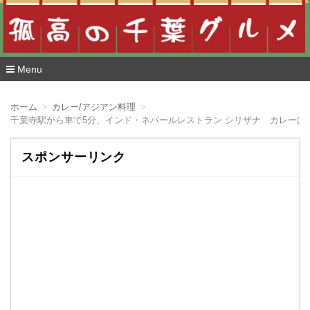
Menu
コ
ン
ホーム
カレー/アジアン料理
テ
ン
ツ
へ
スポンサーリンク
移
動