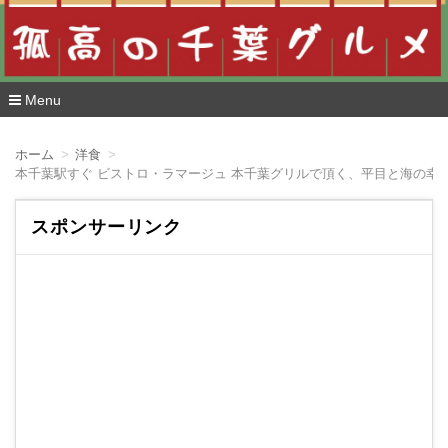
Menu
コ
ン
ホーム
洋食
テ
ン
ツ
へ
スポンサーリンク
移
動