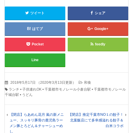
ツイート
シェア
はてブ
Google+
Pocket
feedly
Line
2018年5月17日
（
2020年3月13日更新
）
和食
ランチ
•
子供連れOK
•
千葉都市モノレール小倉台駅
•
千葉都市モノレール
千城台駅
•
うどん
【閉店】らあめん花月 嵐の新メニ
【閉店】推定千葉市NO１の餃子！
ュー、スッキリ豚骨の鹿児島ラー
北葉飯店にて多幸感溢れる餃子＆
メン豚とろどん＆チャーシューめ
白米コラボ
し