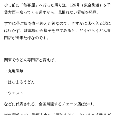
少し前に「亀喜屋」へ行った帰り道、126号（東金街道）を千
葉方面へ戻ってくる道すがら、見慣れない看板を発見。
すでに昼ご飯を食べ終えた後なので、さすがに店へ入る訳に
は行かず、駐車場から様子を見てみると、どうやらうどん専
門店が出来た様なのです。
関東でうどん専門店と言えば、
・丸亀製麺
・はなまるうどん
・ウエスト
などに代表される、全国展開するチェーン店ばかり。
半年程前まで、千葉中央に「蓮池うどん」という本格派うど