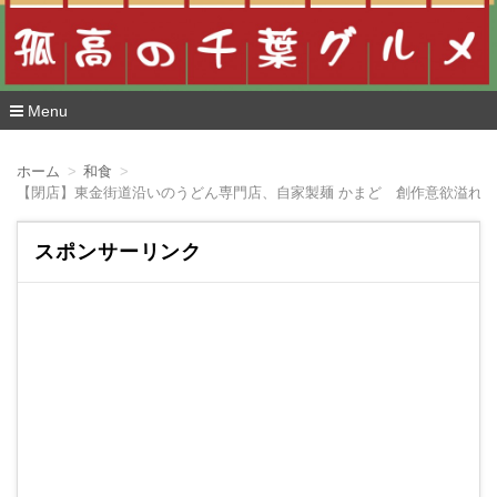
Menu
コ
ン
ホーム
和食
テ
【閉店】東金街道沿いのうどん専門店、自家製麺 かまど 創作意欲溢れ
ン
ツ
へ
スポンサーリンク
移
動