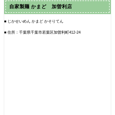
自家製麺 かまど 加曽利店
■ じかせいめん かまど かそりてん
■ 住所：千葉県千葉市若葉区加曽利町412-24