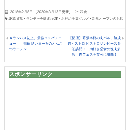
2018年2月8日
（
2020年3月13日更新
）
和食
JR都賀駅
•
ランチ
•
子供連れOK
•
お勧め千葉グルメ
•
新規オープンのお店
今ランパス誌上、最強コスパメニ
【閉店】幕張本郷の肉バル、熟成
ュー！ 都賀 結いまーるのとんこ
肉ビストロ ビストロゾンビーズを
つラーメン
初訪問！ 肉好き必食の塊肉多
数、肉フェスを存分に堪能！！
スポンサーリンク