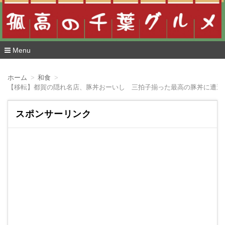
Menu
コ
ン
ホーム
和食
テ
【移転】都賀の隠れ名店、豚丼おーいし 三拍子揃った最高の豚丼に遭遇
ン
ツ
へ
スポンサーリンク
移
動