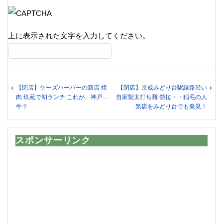
上に表示された文字を入力してください。
【閉店】ケーズハーバーの新店 焼
【閉店】京成みどり台駅線路沿い
肉 玖苑で初ランチ これが…神戸…
自家製太打ち麺 勢拉・・稲毛の人
牛？
気店をみどり台でも発見！
スポンサーリンク