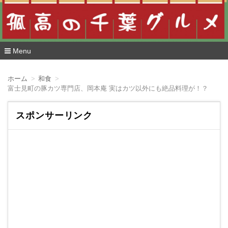
Menu
コ
ン
ホーム
和食
テ
富士見町の豚カツ専門店、岡本庵 実はカツ以外にも絶品料理が！？
ン
ツ
へ
スポンサーリンク
移
動