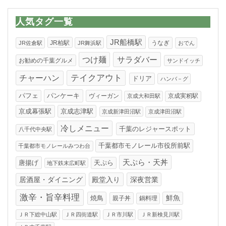
ゴ
リ
人気タグ一覧
ー
JR船橋駅
JR柏駅
うなぎ
JR佐倉駅
JR舞浜駅
おでん
つけ麺
サラダバー
お勧めの千葉グルメ
サンドイッチ
テイクアウト
チャーハン
ドリア
ハンバ－グ
パンケーキ
パフェ
ヴィーガン
京成実籾駅
京成大和田駅
京成幕張駅
京成志津駅
京成新津田沼駅
京成津田沼駅
冷しメニュー
千葉のレジャースポット
八千代中央駅
千葉都市モノレール市役所前駅
千葉都市モノレールみつわ台
天ぷら・天丼
唐揚げ
天ぷら
地下鉄末広町駅
居酒屋・ダイニング
殿堂入り
深夜営業
激辛・旨辛料理
焼鳥
鮮魚
親子丼
鍋料理
ＪＲ下総中山駅
ＪＲ四街道駅
ＪＲ市川駅
ＪＲ新検見川駅