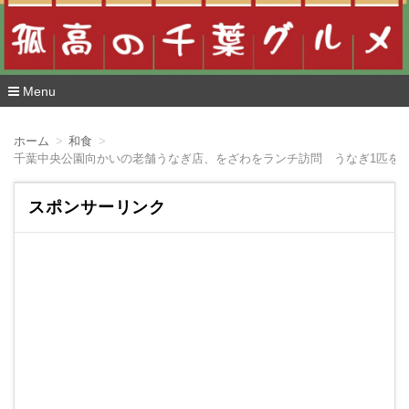
Menu
コ
ン
ホーム
和食
テ
千葉中央公園向かいの老舗うなぎ店、をざわをランチ訪問 うなぎ1匹を
ン
ツ
へ
スポンサーリンク
移
動