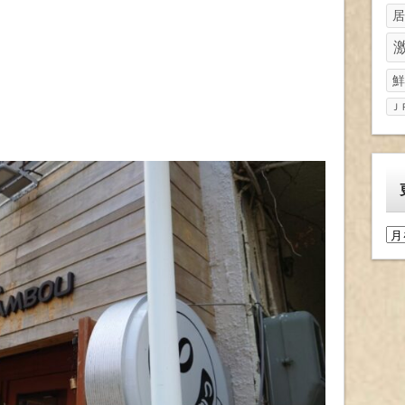
居
鮮
Ｊ
更
新
履
歴