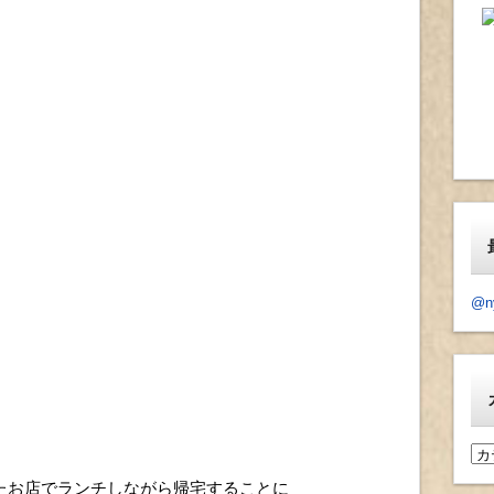
@n
カ
テ
たお店でランチしながら帰宅することに