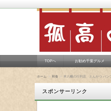
千葉市を中心とした、孤独なようで孤独で
孤高の千葉グルメ
コ
TOPへ
お勧め千葉グルメ
ン
テ
ン
ツ
ホーム
和食
本八幡の行列店、とんかつ バン
へ
移
動
スポンサーリンク