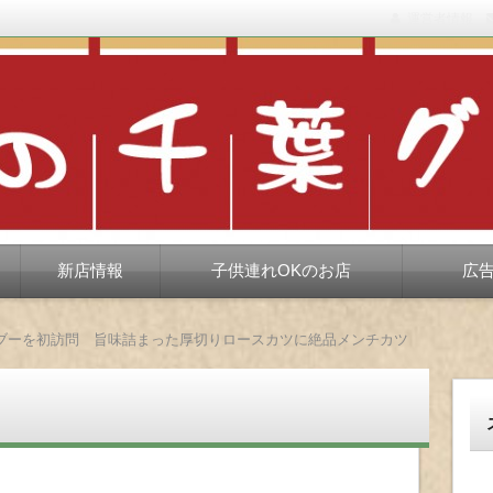
運営者情報
もない、ちょっと孤高な食べ歩き。だいたい当たりますが、時々派手に
新店情報
子供連れOKのお店
広
ブーを初訪問 旨味詰まった厚切りロースカツに絶品メンチカツ