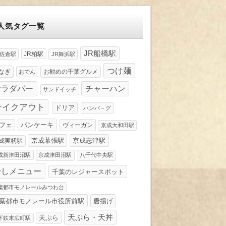
人気タグ一覧
JR船橋駅
JR柏駅
R佐倉駅
JR舞浜駅
つけ麺
なぎ
お勧めの千葉グルメ
おでん
サラダバー
チャーハン
サンドイッチ
テイクアウト
ドリア
ハンバ－グ
パンケーキ
フェ
ヴィーガン
京成大和田駅
京成幕張駅
京成志津駅
成実籾駅
成新津田沼駅
京成津田沼駅
八千代中央駅
冷しメニュー
千葉のレジャースポット
葉都市モノレールみつわ台
葉都市モノレール市役所前駅
唐揚げ
天ぷら・天丼
天ぷら
下鉄末広町駅