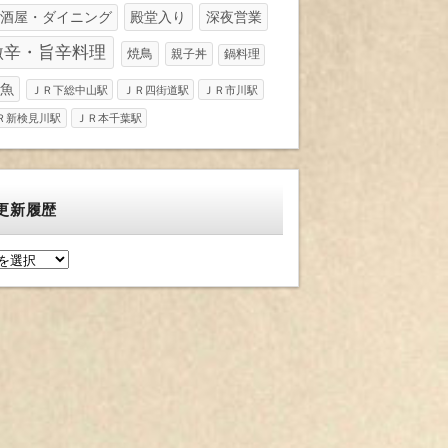
酒屋・ダイニング
殿堂入り
深夜営業
激辛・旨辛料理
焼鳥
親子丼
鍋料理
魚
ＪＲ下総中山駅
ＪＲ四街道駅
ＪＲ市川駅
Ｒ新検見川駅
ＪＲ本千葉駅
更新履歴