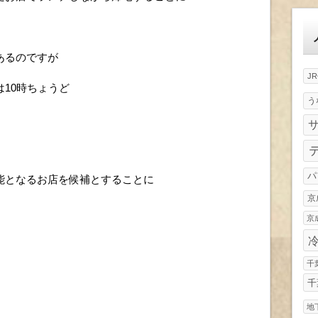
ゴ
リ
ー
あるのですが
J
10時ちょうど
う
パ
能となるお店を候補とすることに
京
京
千
千
地