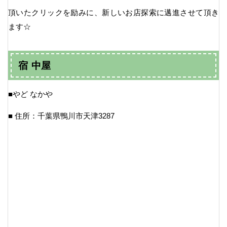
頂いたクリックを励みに、新しいお店探索に邁進させて頂き
ます☆
宿 中屋
■やど なかや
■ 住所：千葉県鴨川市天津3287