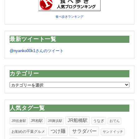
食べ歩きランキング
最新ツイート一覧
@nyanko00k1さんのツイート
カテゴリー
カ
テ
ゴ
リ
人気タグ一覧
ー
JR船橋駅
JR柏駅
うなぎ
JR佐倉駅
JR舞浜駅
おでん
つけ麺
サラダバー
お勧めの千葉グルメ
サンドイッチ