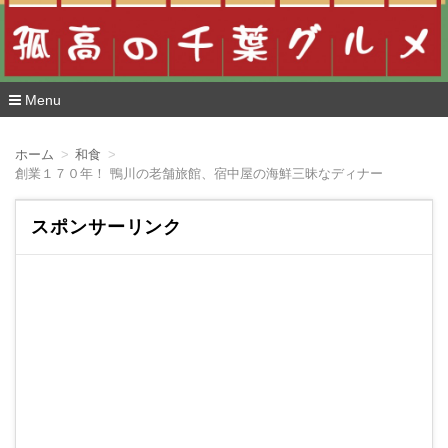
Menu
コ
ン
ホーム
和食
テ
創業１７０年！ 鴨川の老舗旅館、宿中屋の海鮮三昧なディナー
ン
ツ
へ
スポンサーリンク
移
動