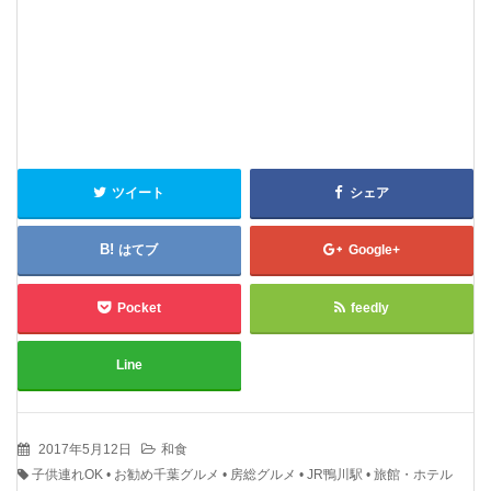
ツイート
シェア
はてブ
Google+
Pocket
feedly
Line
2017年5月12日
和食
子供連れOK
•
お勧め千葉グルメ
•
房総グルメ
•
JR鴨川駅
•
旅館・ホテル