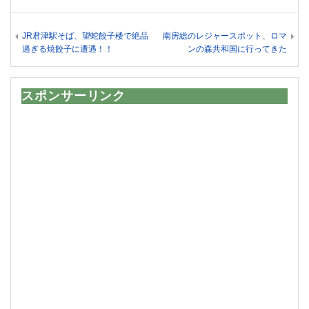
JR君津駅そば、望蛇餃子楼で絶品
南房総のレジャースポット、ロマ
過ぎる焼餃子に遭遇！！
ンの森共和国に行ってきた
スポンサーリンク