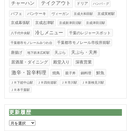
テイクアウト
チャーハン
ドリア
ハンバ－グ
パンケーキ
パフェ
ヴィーガン
京成実籾駅
京成大和田駅
京成幕張駅
京成志津駅
京成新津田沼駅
京成津田沼駅
冷しメニュー
千葉のレジャースポット
八千代中央駅
千葉都市モノレール市役所前駅
千葉都市モノレールみつわ台
天ぷら・天丼
唐揚げ
天ぷら
地下鉄末広町駅
居酒屋・ダイニング
殿堂入り
深夜営業
激辛・旨辛料理
焼鳥
鮮魚
親子丼
鍋料理
ＪＲ下総中山駅
ＪＲ四街道駅
ＪＲ市川駅
ＪＲ新検見川駅
ＪＲ本千葉駅
更新履歴
更
新