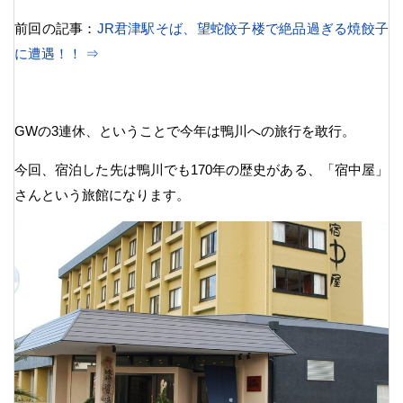
前回の記事：
JR君津駅そば、望蛇餃子楼で絶品過ぎる焼餃子
に遭遇！！ ⇒
GWの3連休、ということで今年は鴨川への旅行を敢行。
今回、宿泊した先は鴨川でも170年の歴史がある、「宿中屋」
さんという旅館になります。