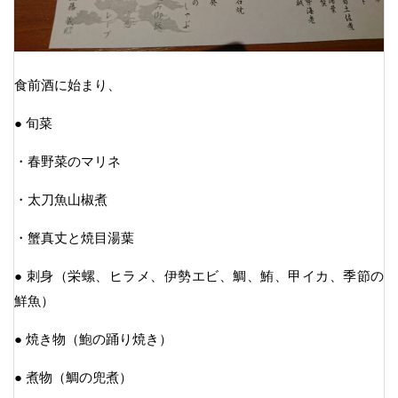
食前酒に始まり、
● 旬菜
・春野菜のマリネ
・太刀魚山椒煮
・蟹真丈と焼目湯葉
● 刺身（栄螺、ヒラメ、伊勢エビ、鯛、鮪、甲イカ、季節の
鮮魚）
● 焼き物（鮑の踊り焼き）
● 煮物（鯛の兜煮）