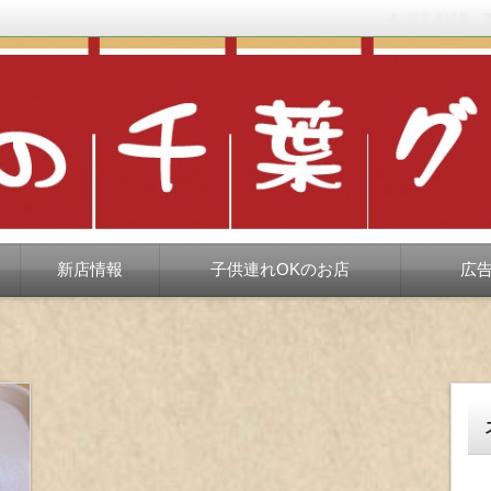
運営者情報
もない、ちょっと孤高な食べ歩き。だいたい当たりますが、時々派手に
新店情報
子供連れOKのお店
広