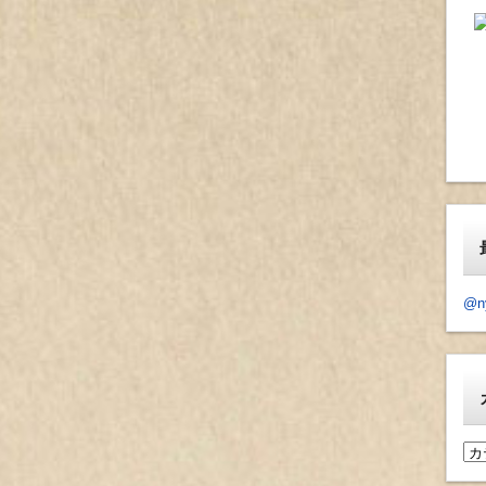
@n
カ
テ