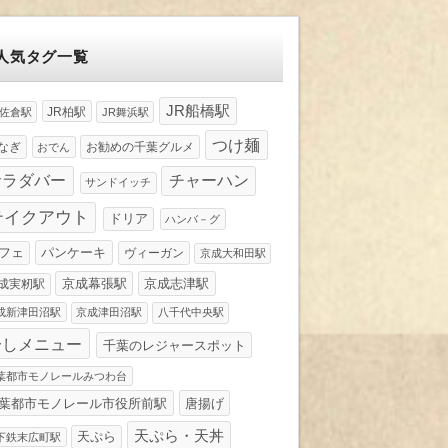
人気タグ一覧
JR船橋駅
JR柏駅
R佐倉駅
JR舞浜駅
つけ麺
なぎ
お勧めの千葉グルメ
おでん
サラダバー
チャーハン
サンドイッチ
テイクアウト
ドリア
ハンバ－グ
パンケーキ
フェ
ヴィーガン
京成大和田駅
京成幕張駅
京成志津駅
成実籾駅
成新津田沼駅
京成津田沼駅
八千代中央駅
冷しメニュー
千葉のレジャースポット
葉都市モノレールみつわ台
葉都市モノレール市役所前駅
唐揚げ
天ぷら・天丼
天ぷら
下鉄末広町駅