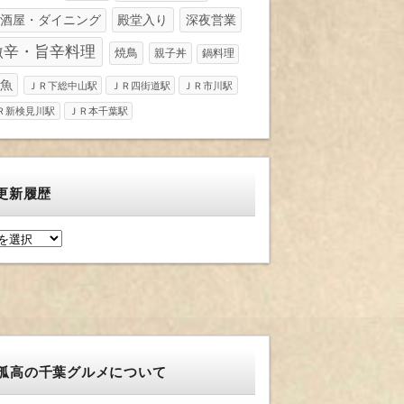
酒屋・ダイニング
殿堂入り
深夜営業
激辛・旨辛料理
焼鳥
親子丼
鍋料理
魚
ＪＲ下総中山駅
ＪＲ四街道駅
ＪＲ市川駅
Ｒ新検見川駅
ＪＲ本千葉駅
更新履歴
孤高の千葉グルメについて