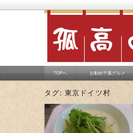
千葉市を中心とした、孤独なようで孤独で
孤高の千葉グルメ
コ
TOPへ
お勧め千葉グルメ
ン
テ
ン
ツ
タグ:
東京ドイツ村
へ
移
動