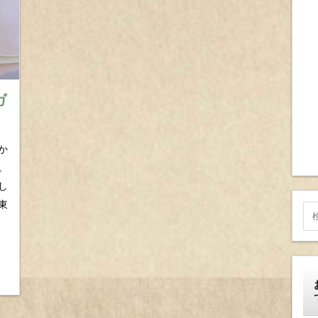
ガ
か
。
し
東