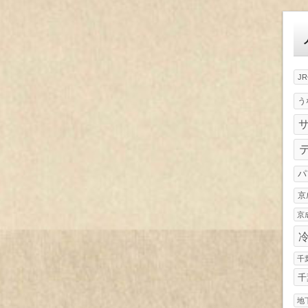
ゴ
リ
ー
J
う
パ
京
京
千
千
地