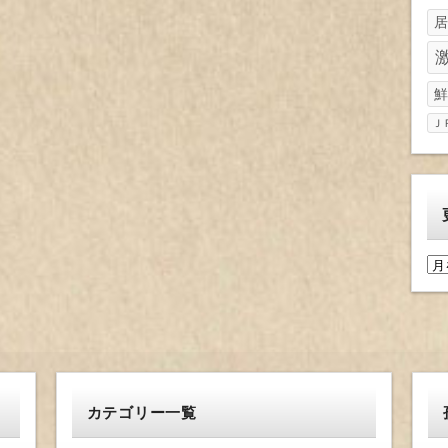
居
鮮
Ｊ
更
新
履
歴
カテゴリー一覧