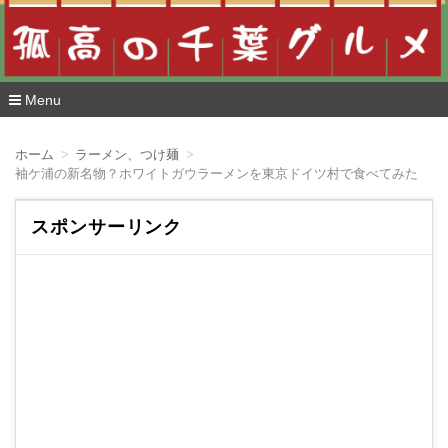
Menu
コ
ン
ホーム
ラーメン、つけ麺
テ
袖ケ浦の新名物？ホワイトガウラーメンを東京ドイツ村で食べてみた
ン
ツ
へ
スポンサーリンク
移
動