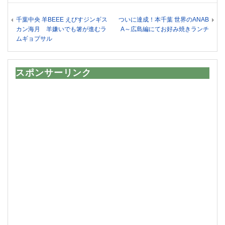
千葉中央 羊BEEE えびすジンギス
ついに達成！本千葉 世界のANAB
カン海月 羊嫌いでも箸が進むラ
A～広島編にてお好み焼きランチ
ムギョプサル
スポンサーリンク