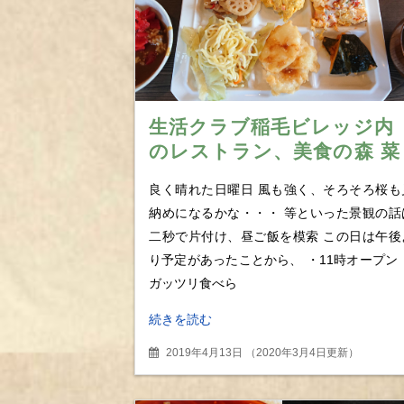
生活クラブ稲毛ビレッジ内
のレストラン、美食の森 菜
の花マーケット 素材の旨
良く晴れた日曜日 風も強く、そろそろ桜も
が詰った新鮮野菜らが70分
納めになるかな・・・ 等といった景観の話
食べ放題！
二秒で片付け、昼ご飯を模索 この日は午後
り予定があったことから、 ・11時オープン 
ガッツリ食べら
続きを読む
2019年4月13日
（
2020年3月4日更新
）