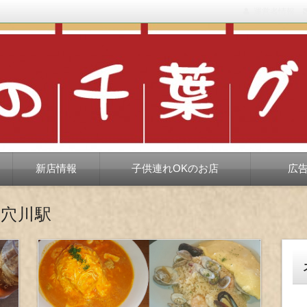
運営者情報
もない、ちょっと孤高な食べ歩き。だいたい当たりますが、時々派手に
新店情報
子供連れOKのお店
広
穴川駅