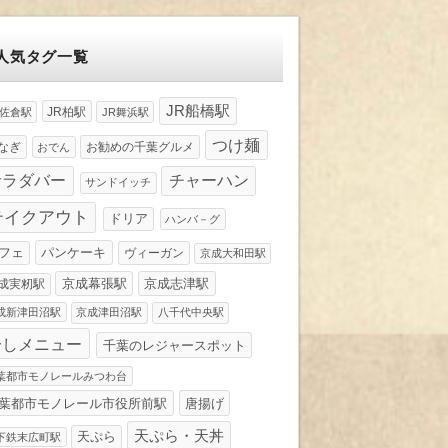
人気タグ一覧
JR船橋駅
JR柏駅
R佐倉駅
JR舞浜駅
つけ麺
なぎ
お勧めの千葉グルメ
おでん
サラダバー
チャーハン
サンドイッチ
テイクアウト
ドリア
ハンバ－グ
パンケーキ
フェ
ヴィーガン
京成大和田駅
京成幕張駅
京成志津駅
成実籾駅
成新津田沼駅
京成津田沼駅
八千代中央駅
冷しメニュー
千葉のレジャースポット
葉都市モノレールみつわ台
葉都市モノレール市役所前駅
唐揚げ
天ぷら・天丼
天ぷら
下鉄末広町駅