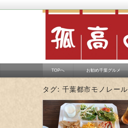
千葉市を中心とした、孤独なようで孤独で
孤高の千葉グルメ
コ
TOPへ
お勧め千葉グルメ
ン
テ
ン
ツ
タグ:
千葉都市モノレール
へ
移
動