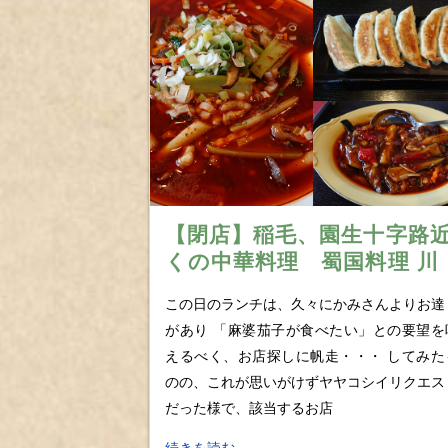
【閉店】稲毛、園生十字路
くの中華料理 蜀国料理 川
王府の破壊力抜群な蜀国麻
この日のランチは、久々にかみさんよりお達
麺
があり 「麻婆茄子が食べたい」との要望を
えるべく、お店探しに帆走・・・ してみた
のの、これが思いがけずヤヤコシイリクエス
だった様で、該当するお店
続きを読む