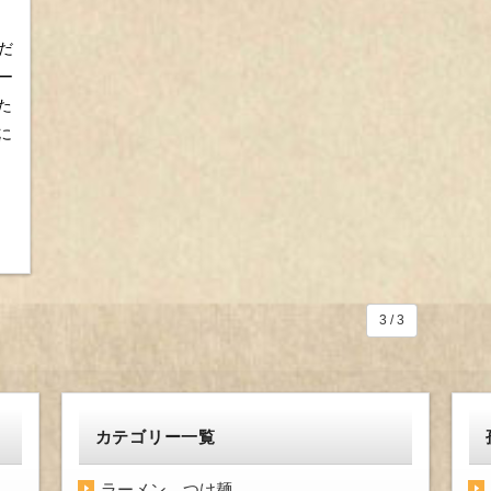
だ
ー
た
に
3 / 3
カテゴリー一覧
ラーメン、つけ麺