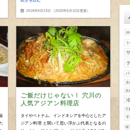
ゴ
リ
2018年8月23日
（
2020年6月10日更新
）
ー
J
う
パ
京
京
、
ご飯だけじゃない！ 穴川の
人気アジアン料理店
千
で
BAGOOSは２大人気ヌード
金
タイやベトナム、インドネシアを中心としたア
千
ルも凄かった！
た
ジアン料理 と聞いて思い浮かぶ代表となるの
地