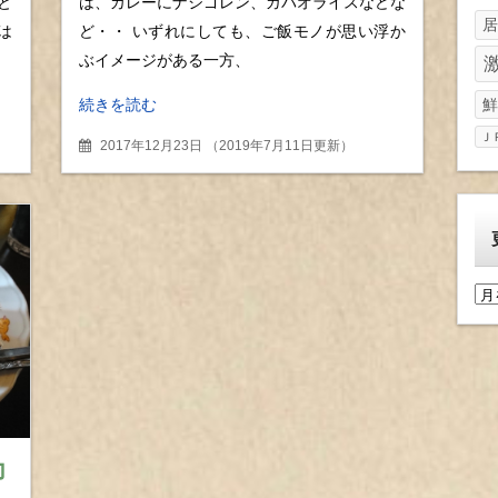
と
は、カレーにナシゴレン、ガパオライスなどな
居
は
ど・・ いずれにしても、ご飯モノが思い浮か
ぶイメージがある一方、
続きを読む
鮮
Ｊ
2017年12月23日
（
2019年7月11日更新
）
更
新
履
歴
力