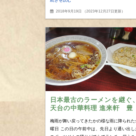
2018年9月19日
（
2023年12月27日更新
）
日本最古のラーメンを継ぐ
天台の中華料理 進来軒 豊
富なメニューも、結局頼ん
梅雨が舞い戻ってきたかの様な雨に降られた
しまうのはBセットw
曜日 この日の午前中は、先日より通い出し