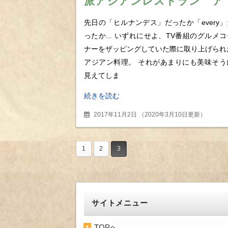
派アジアンレストラン ア
ジアごはん BAGOOSで頂
先日の「ヒルナンデス」だったか「every」
く、ウマ辛絶品アジアンな
ったか... いずれにせよ、TV番組のグルメコ
オムライス
ナーをザッピングしていた際に取り上げられ
アジアン料理。 それがあまりにも美味そう
見えてしま
続きを読む
2017年11月2日
（
2020年3月10日更新
）
1
2
3
サイトメニュー
TOPへ