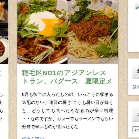
近
稲毛区NO1のアジアンレス
トラン、バグース 夏限定メ
@n
辣
ニューを食べ比べ＆ランチ
し
8月も後半に入ったものの、いっこうに収まる
セットもリニューアル！
叶
気配のない、連日の暑さ こうも暑い日が続く
も
と、どうしても食べたくなるのが辛い料理
ト
・・なのですが、カレーでもラーメンでもない
分野で辛いものが食べたくな
カ
テ
続きを読む