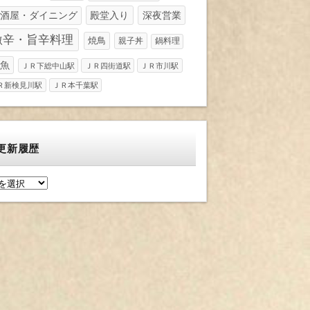
酒屋・ダイニング
殿堂入り
深夜営業
激辛・旨辛料理
焼鳥
親子丼
鍋料理
魚
ＪＲ下総中山駅
ＪＲ四街道駅
ＪＲ市川駅
Ｒ新検見川駅
ＪＲ本千葉駅
更新履歴