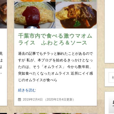
千葉市内で食べる激ウマオム
ライス ふわとろ＆ソース
味
系から昔懐かしいオムライ
見
過去の記事でもチラッと触れたことがあるので
スまで厳選12店を一挙紹
は
すが 私が、本ブログを始めるきっかけとなっ
介！
よ
たのは、そう「オムライス」 今から数年前、
・
突如食べたくなったオムライス 近所にイイ感
じのオムライスが食べら
続きを読む
2019年2月4日
（
2020年2月4日更新
）