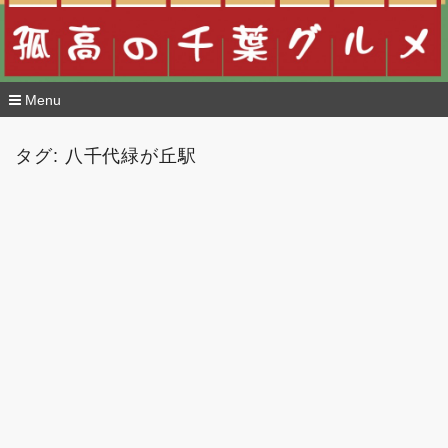
Menu
コ
ン
タグ:
八千代緑が丘駅
テ
ン
ツ
へ
移
動