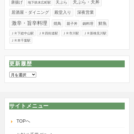
天ぷら・天丼
唐揚げ
天ぷら
地下鉄末広町駅
居酒屋・ダイニング
殿堂入り
深夜営業
激辛・旨辛料理
焼鳥
鮮魚
親子丼
鍋料理
ＪＲ下総中山駅
ＪＲ四街道駅
ＪＲ市川駅
ＪＲ新検見川駅
ＪＲ本千葉駅
更新履歴
更
新
履
歴
サイトメニュー
TOPへ