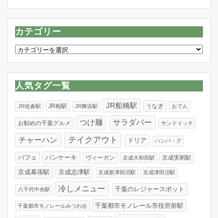
カテゴリー
カ
テ
ゴ
リ
人気タグ一覧
ー
JR船橋駅
JR柏駅
うなぎ
JR佐倉駅
JR舞浜駅
おでん
つけ麺
サラダバー
お勧めの千葉グルメ
サンドイッチ
テイクアウト
チャーハン
ドリア
ハンバ－グ
パンケーキ
パフェ
ヴィーガン
京成実籾駅
京成大和田駅
京成幕張駅
京成志津駅
京成新津田沼駅
京成津田沼駅
冷しメニュー
千葉のレジャースポット
八千代中央駅
千葉都市モノレール市役所前駅
千葉都市モノレールみつわ台