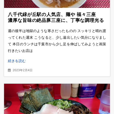
八千代緑が丘駅の人気店、麺や 福々三座
濃厚な旨味の絶品豚三座に、丁寧な調理光る
肉めしを堪能
週の後半は地獄のような寒さだったものの スッキリと晴れ渡
ってくれた週末 こうなると、少し遠出したい気分になりまし
て 本日のランチは千葉市から少し足を伸ばしてみようと画策
行きたいお店は
続きを読む
2023年2月4日