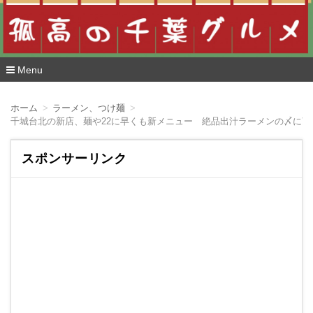
Menu
コ
ン
ホーム
ラーメン、つけ麺
テ
千城台北の新店、麺や22に早くも新メニュー 絶品出汁ラーメンの〆に頂
ン
ツ
へ
スポンサーリンク
移
動