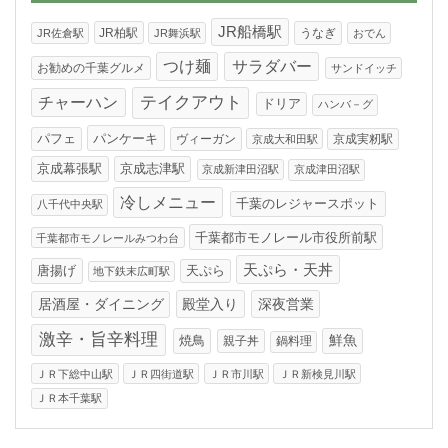
ー
JR船橋駅
JR柏駅
うなぎ
JR佐倉駅
JR舞浜駅
おでん
つけ麺
サラダバー
お勧めの千葉グルメ
サンドイッチ
テイクアウト
チャーハン
ドリア
ハンバ－グ
パンケーキ
パフェ
ヴィーガン
京成実籾駅
京成大和田駅
京成幕張駅
京成志津駅
京成新津田沼駅
京成津田沼駅
冷しメニュー
千葉のレジャースポット
八千代中央駅
千葉都市モノレール市役所前駅
千葉都市モノレールみつわ台
天ぷら・天丼
唐揚げ
天ぷら
地下鉄末広町駅
居酒屋・ダイニング
殿堂入り
深夜営業
激辛・旨辛料理
焼鳥
鮮魚
親子丼
鍋料理
ＪＲ下総中山駅
ＪＲ四街道駅
ＪＲ市川駅
ＪＲ新検見川駅
ＪＲ本千葉駅