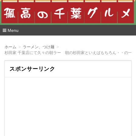
Menu
コ
ン
ホーム
ラーメン、つけ麺
テ
杉田家 千葉店にて久々の朝ラー 朝の杉田家といえばもちろん・・の一
ン
ツ
へ
スポンサーリンク
移
動