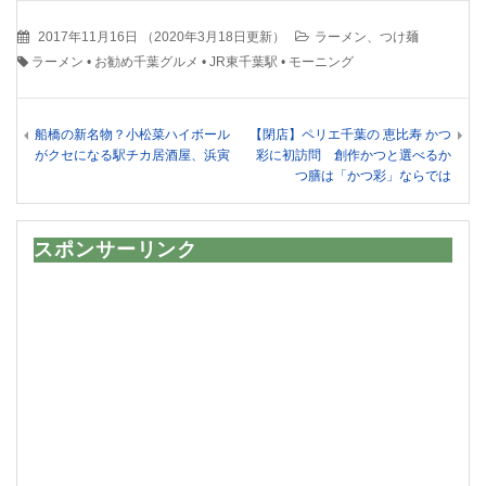
2017年11月16日
（
2020年3月18日更新
）
ラーメン、つけ麺
ラーメン
•
お勧め千葉グルメ
•
JR東千葉駅
•
モーニング
船橋の新名物？小松菜ハイボール
【閉店】ペリエ千葉の 恵比寿 かつ
がクセになる駅チカ居酒屋、浜寅
彩に初訪問 創作かつと選べるか
つ膳は「かつ彩」ならでは
スポンサーリンク