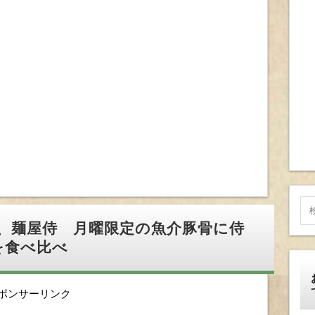
、麺屋侍 月曜限定の魚介豚骨に侍
を食べ比べ
ポンサーリンク