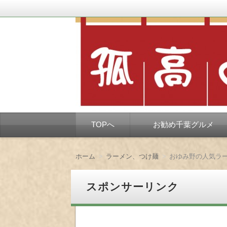
千葉市を中心とした、孤独なようで孤独で
孤高の千葉グルメ
コ
TOPへ
お勧め千葉グルメ
ン
テ
ン
ツ
ホーム
ラーメン、つけ麺
おゆみ野の人気ラ
へ
移
動
スポンサーリンク