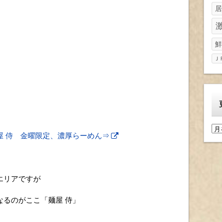
居
鮮
Ｊ
更
屋 侍 金曜限定、濃厚らーめん⇒
新
履
歴
エリアですが
なるのがここ「麺屋 侍」