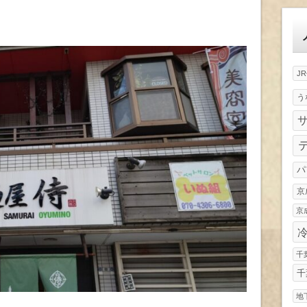
ゴ
リ
ー
J
う
パ
京
京
千
千
地