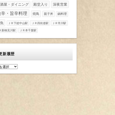
酒屋・ダイニング
殿堂入り
深夜営業
激辛・旨辛料理
焼鳥
親子丼
鍋料理
魚
ＪＲ下総中山駅
ＪＲ四街道駅
ＪＲ市川駅
Ｒ新検見川駅
ＪＲ本千葉駅
更新履歴