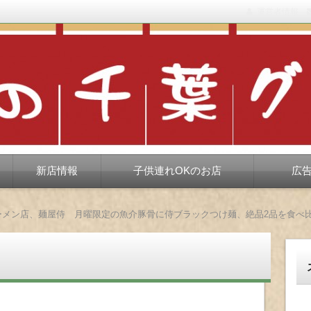
運営者情報
もない、ちょっと孤高な食べ歩き。だいたい当たりますが、時々派手に
新店情報
子供連れOKのお店
広
ーメン店、麺屋侍 月曜限定の魚介豚骨に侍ブラックつけ麺、絶品2品を食べ