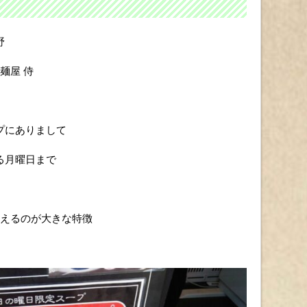
野
麺屋 侍
プにありまして
る月曜日まで
わえるのが大きな特徴