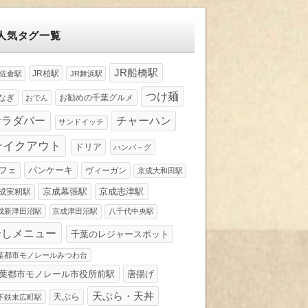
人気タグ一覧
JR船橋駅
JR柏駅
R佐倉駅
JR舞浜駅
つけ麺
なぎ
お勧めの千葉グルメ
おでん
サラダバー
チャーハン
サンドイッチ
テイクアウト
ドリア
ハンバ－グ
パンケーキ
フェ
ヴィーガン
京成大和田駅
京成幕張駅
京成志津駅
成実籾駅
成新津田沼駅
京成津田沼駅
八千代中央駅
冷しメニュー
千葉のレジャースポット
葉都市モノレールみつわ台
葉都市モノレール市役所前駅
唐揚げ
天ぷら・天丼
天ぷら
下鉄末広町駅