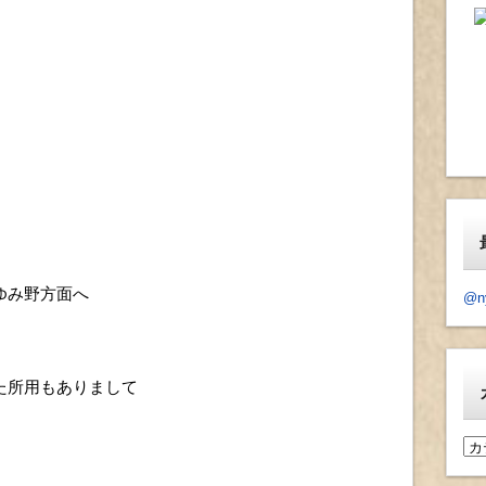
ゆみ野方面へ
@n
た所用もありまして
カ
テ