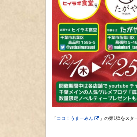
「
ココ！うまーみん
」の第1弾をスタ