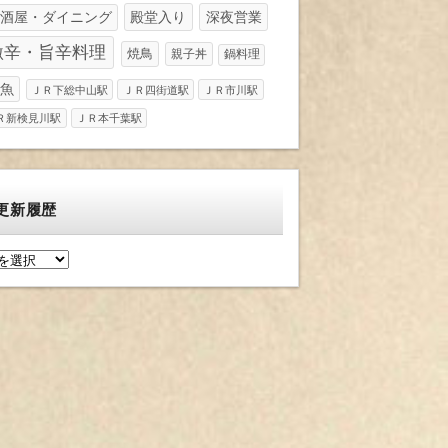
酒屋・ダイニング
殿堂入り
深夜営業
激辛・旨辛料理
焼鳥
親子丼
鍋料理
魚
ＪＲ下総中山駅
ＪＲ四街道駅
ＪＲ市川駅
Ｒ新検見川駅
ＪＲ本千葉駅
更新履歴