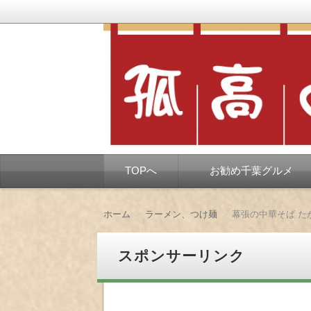
千葉市を中心とした、孤独なようで孤独で
孤高の千葉グルメ
コ
TOPへ
お勧め千葉グルメ
ン
テ
ン
ツ
ホーム
ラーメン、つけ麺
幕張の中華そば た
へ
移
動
スポンサーリンク