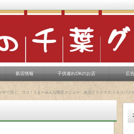
運営者情報
もない、ちょっと孤高な食べ歩き。だいたい当たりますが、時々派手に
新店情報
子供連れOKのお店
広
がやで頂く、ココ！うまーみんな限定メニュー 絶品クリスマス ミルクバジ