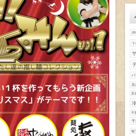
ゴ
リ
ー
J
う
パ
京
京
千
千
地