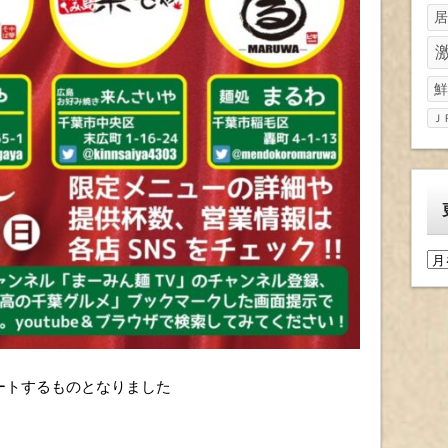
居
鮮
Ｊ
更
新
履
歴
ートするものとなりました