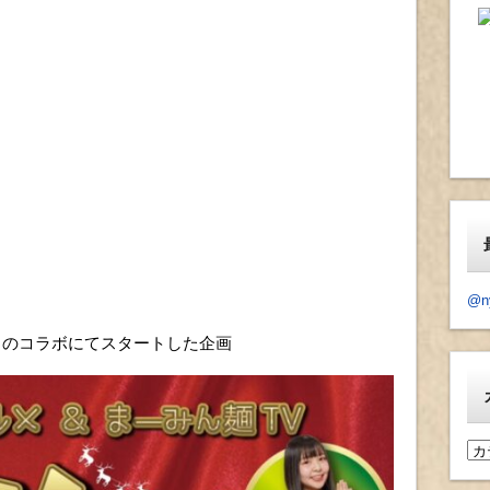
@n
TVとのコラボにてスタートした企画
カ
テ