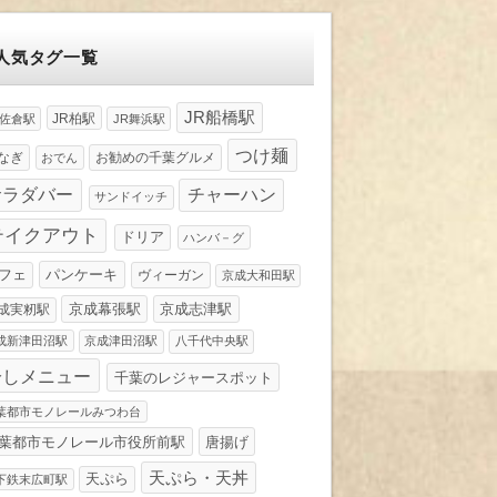
人気タグ一覧
JR船橋駅
JR柏駅
R佐倉駅
JR舞浜駅
つけ麺
なぎ
お勧めの千葉グルメ
おでん
サラダバー
チャーハン
サンドイッチ
テイクアウト
ドリア
ハンバ－グ
パンケーキ
フェ
ヴィーガン
京成大和田駅
京成幕張駅
京成志津駅
成実籾駅
成新津田沼駅
京成津田沼駅
八千代中央駅
冷しメニュー
千葉のレジャースポット
葉都市モノレールみつわ台
葉都市モノレール市役所前駅
唐揚げ
天ぷら・天丼
天ぷら
下鉄末広町駅