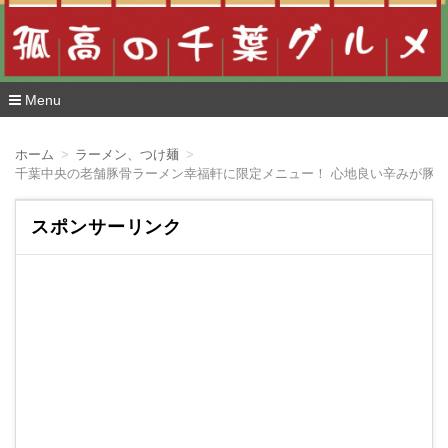
Menu
コ
ン
ホーム
ラーメン、つけ麺
テ
千葉中央の老舗豚骨ラーメン幸福軒に限定メニュー！ 心地良い辛みが豚
ン
ツ
へ
スポンサーリンク
移
動