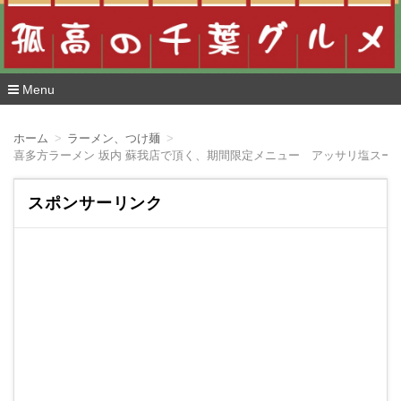
Menu
コ
ン
ホーム
ラーメン、つけ麺
テ
ン
ツ
へ
スポンサーリンク
移
動