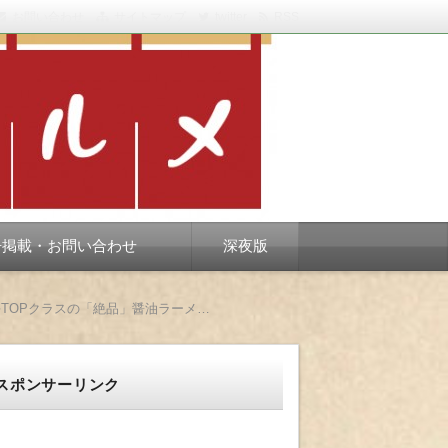
お問い合わせ
サイトマップ
twitter
RSS
スベります。
告掲載・お問い合わせ
深夜版
千葉駅西口の新店、北海道ラーメン 温 味噌ラーメンだけでなく、醤油も凄い！？ 千葉駅界隈TOPクラスの「絶品」醤油ラーメンを発見！
スポンサーリンク