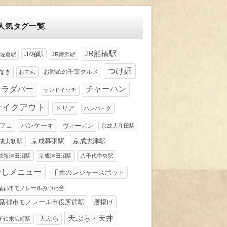
人気タグ一覧
JR船橋駅
JR柏駅
R佐倉駅
JR舞浜駅
つけ麺
なぎ
お勧めの千葉グルメ
おでん
サラダバー
チャーハン
サンドイッチ
テイクアウト
ドリア
ハンバ－グ
パンケーキ
フェ
ヴィーガン
京成大和田駅
京成幕張駅
京成志津駅
成実籾駅
成新津田沼駅
京成津田沼駅
八千代中央駅
冷しメニュー
千葉のレジャースポット
葉都市モノレールみつわ台
葉都市モノレール市役所前駅
唐揚げ
天ぷら・天丼
天ぷら
下鉄末広町駅