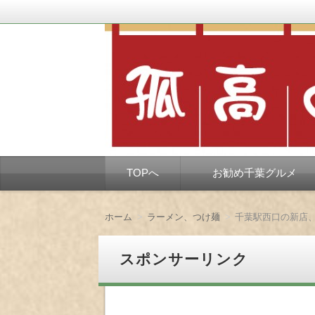
千葉市を中心とした、孤独なようで孤独で
孤高の千葉グルメ
コ
TOPへ
お勧め千葉グルメ
ン
テ
ン
ツ
ホーム
ラーメン、つけ麺
へ
移
動
スポンサーリンク