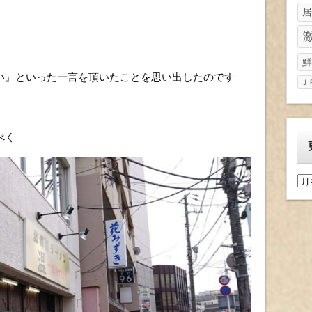
居
鮮
い』といった一言を頂いたことを思い出したのです
Ｊ
べく
更
新
履
歴