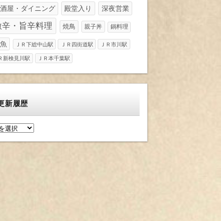
酒屋・ダイニング
殿堂入り
深夜営業
激辛・旨辛料理
焼鳥
親子丼
鍋料理
魚
ＪＲ下総中山駅
ＪＲ四街道駅
ＪＲ市川駅
Ｒ新検見川駅
ＪＲ本千葉駅
更新履歴