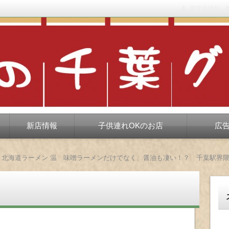
運営者情報
もない、ちょっと孤高な食べ歩き。だいたい当たりますが、時々派手に
新店情報
子供連れOKのお店
広