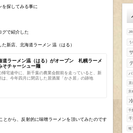
ゴ
ンを探してみる事に
リ
ー
ログで紹介した
J
う
した新店、北海道ラーメン 温（はる）
海道ラーメン温（はる）がオープン 札幌ラーメ
みそチャーシュー麺
の帰宅途中に、新千葉の農業会館前を走っていると、新
パ
所は、今年四月に閉店した居酒屋「かさ居」の跡地
京
京
千
千
ことから、反射的に味噌ラーメンを頂いてみたのです
地