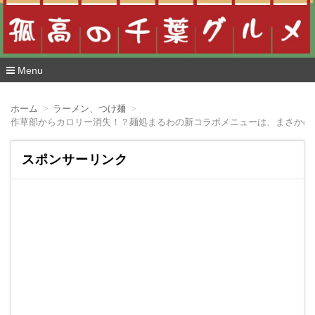
Menu
コ
ン
ホーム
ラーメン、つけ麺
テ
作草部からカロリー消失！？麺処まるわの新コラボメニューは、まさかの
ン
ツ
へ
スポンサーリンク
移
動