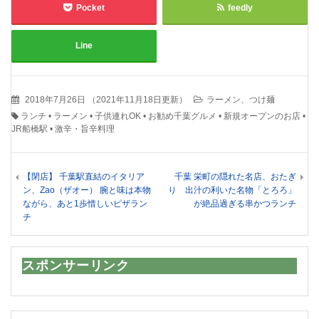
Pocket
feedly
Line
2018年7月26日
（
2021年11月18日更新
）
ラーメン、つけ麺
ランチ
•
ラーメン
•
子供連れOK
•
お勧め千葉グルメ
•
新規オープンのお店
•
JR船橋駅
•
激辛・旨辛料理
【閉店】 千葉駅直結のイタリア
千葉 栄町の隠れた名店、おたぎ
ン、Zao（ザオー） 腕と味は本物
り 出汁の利いた名物「とろろ」
ながら、あと1歩惜しいピザラン
が絶品過ぎる串かつランチ
チ
スポンサーリンク