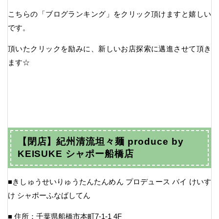
こちらの「ブログランキング」をクリック頂けますと嬉しい
です。
頂いたクリックを励みに、新しいお店探索に邁進させて頂き
ます☆
【閉店】紀州清流坦々麺 produce by
KEISUKE シャポー船橋店
■きしゅうせいりゅうたんたんめん プロデュース バイ けいす
け シャポーふなばしてん
■ 住所：千葉県船橋市本町7-1-1 4F