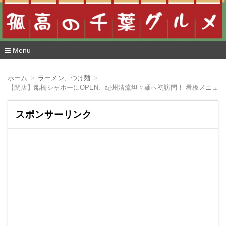
Menu
コ
ン
ホーム
ラーメン、つけ麺
テ
【閉店】船橋シャポーにOPEN、紀州清流坦々麺へ初訪問！ 看板メニュ
ン
ツ
へ
スポンサーリンク
移
動