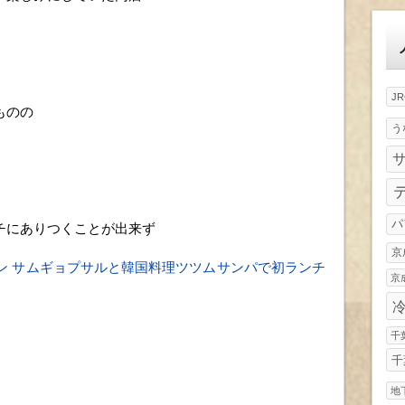
ゴ
リ
ー
J
ものの
う
パ
チにありつくことが出来ず
京
ン サムギョプサルと韓国料理ツツムサンパで初ランチ
京
千
千
地