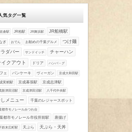
人気タグ一覧
JR船橋駅
JR柏駅
R佐倉駅
JR舞浜駅
つけ麺
なぎ
お勧めの千葉グルメ
おでん
サラダバー
チャーハン
サンドイッチ
テイクアウト
ドリア
ハンバ－グ
パンケーキ
フェ
ヴィーガン
京成大和田駅
京成幕張駅
京成志津駅
成実籾駅
成新津田沼駅
京成津田沼駅
八千代中央駅
冷しメニュー
千葉のレジャースポット
葉都市モノレールみつわ台
葉都市モノレール市役所前駅
唐揚げ
天ぷら・天丼
天ぷら
下鉄末広町駅