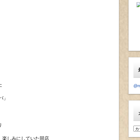
た
@n
パ」
り
カ
テ
、楽しみにしていた同店