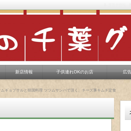
運営者情報
もない、ちょっと孤高な食べ歩き。だいたい当たりますが、時々派手に
新店情報
子供連れOKのお店
広
サムギョプサルと韓国料理 ツツムサンパで頂く、チーズ豚キムチ定食