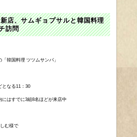
の新店、サムギョプサルと韓国料理
チ訪問
の「韓国料理 ツツムサンパ」
となる11：30
にはすでに3組8名ほどが来店中
楽しむ様で