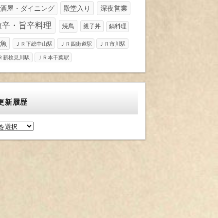
酒屋・ダイニング
殿堂入り
深夜営業
激辛・旨辛料理
焼鳥
親子丼
鍋料理
魚
ＪＲ下総中山駅
ＪＲ四街道駅
ＪＲ市川駅
Ｒ新検見川駅
ＪＲ本千葉駅
更新履歴