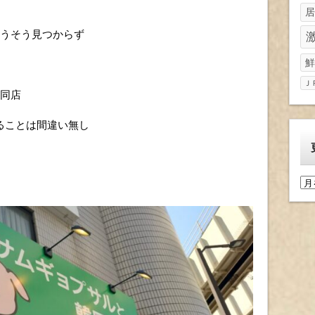
居
そうそう見つからず
鮮
Ｊ
い同店
ることは間違い無し
更
新
履
歴