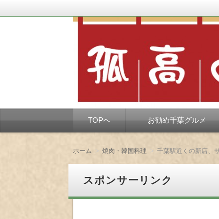
千葉市を中心とした、孤独なようで孤独で
孤高の千葉グルメ
コ
TOPへ
お勧め千葉グルメ
ン
テ
ン
ツ
ホーム
焼肉・韓国料理
千葉駅近くの新店、
へ
移
動
スポンサーリンク