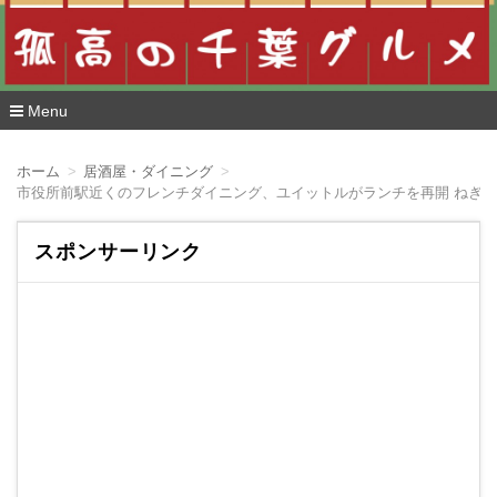
Menu
コ
ン
ホーム
居酒屋・ダイニング
テ
市役所前駅近くのフレンチダイニング、ユイットルがランチを再開 ねぎ
ン
ツ
へ
スポンサーリンク
移
動