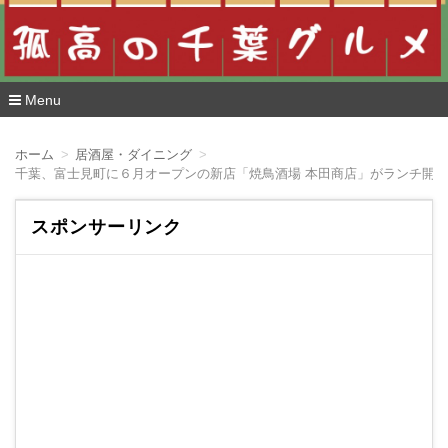
Menu
コ
ン
ホーム
居酒屋・ダイニング
テ
千葉、富士見町に６月オープンの新店「焼鳥酒場 本田商店」がランチ開始
ン
ツ
へ
スポンサーリンク
移
動