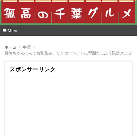
Menu
コ
ン
ホーム
中華
テ
長崎ちゃんぽんでお馴染み、リンガーハットに背脂たっぷり限定メニュー
ン
ツ
へ
スポンサーリンク
移
動