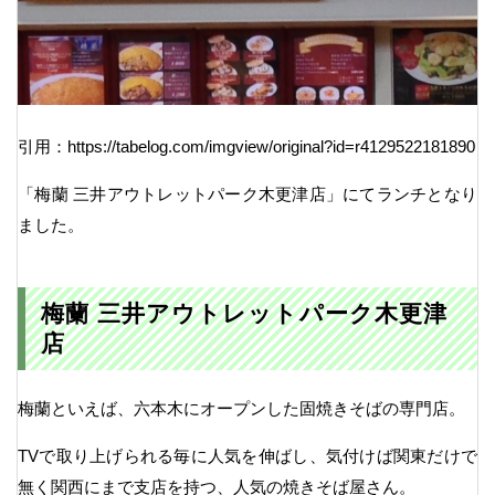
引用：https://tabelog.com/imgview/original?id=r4129522181890
「梅蘭 三井アウトレットパーク木更津店」にてランチとなり
ました。
梅蘭 三井アウトレットパーク木更津
店
梅蘭といえば、六本木にオープンした固焼きそばの専門店。
TVで取り上げられる毎に人気を伸ばし、気付けば関東だけで
無く関西にまで支店を持つ、人気の焼きそば屋さん。