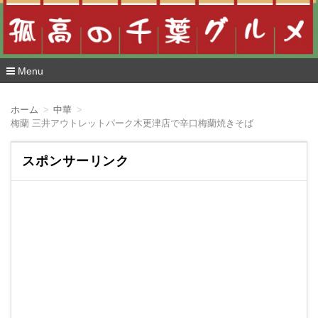
Menu
コ
ン
ホーム
中華
テ
梅蘭 三井アウトレットパーク木更津店で辛口梅蘭焼きそば
ン
ツ
へ
スポンサーリンク
移
動