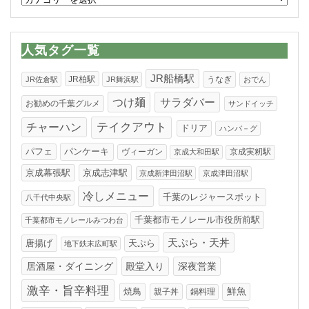
テ
ゴ
リ
人気タグ一覧
ー
JR船橋駅
JR柏駅
うなぎ
JR佐倉駅
JR舞浜駅
おでん
つけ麺
サラダバー
お勧めの千葉グルメ
サンドイッチ
テイクアウト
チャーハン
ドリア
ハンバ－グ
パンケーキ
パフェ
ヴィーガン
京成実籾駅
京成大和田駅
京成幕張駅
京成志津駅
京成新津田沼駅
京成津田沼駅
冷しメニュー
千葉のレジャースポット
八千代中央駅
千葉都市モノレール市役所前駅
千葉都市モノレールみつわ台
天ぷら・天丼
唐揚げ
天ぷら
地下鉄末広町駅
居酒屋・ダイニング
殿堂入り
深夜営業
激辛・旨辛料理
焼鳥
鮮魚
親子丼
鍋料理