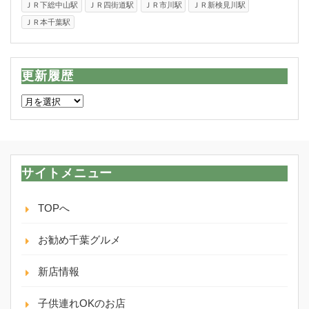
ＪＲ下総中山駅
ＪＲ四街道駅
ＪＲ市川駅
ＪＲ新検見川駅
ＪＲ本千葉駅
更新履歴
更
新
履
歴
サイトメニュー
TOPへ
お勧め千葉グルメ
新店情報
子供連れOKのお店