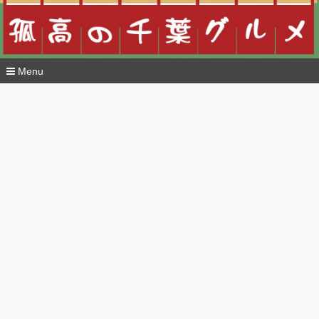
Menu
コ
ン
テ
ン
ツ
へ
移
動