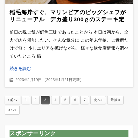
稲毛海岸すぐ、マリンピアのビッグシェフが
リニューアル デカ盛り300ｇのステーキ定
食が驚きのお値段
前日の晩ご飯が鮮魚三昧であったことから 本日は朝から、全
力で肉を堪能したい、そんな気分に この年末年始、ご近所だ
けで無く 少しエリアを拡げながら、様々な飲食店情報を調べ
ていたところ 稲
続きを読む
2023年1月19日
（
2023年1月21日更新
）
‹ 前へ
1
2
3
4
5
6
7
次へ ›
最後 »
3 / 27
スポンサーリンク