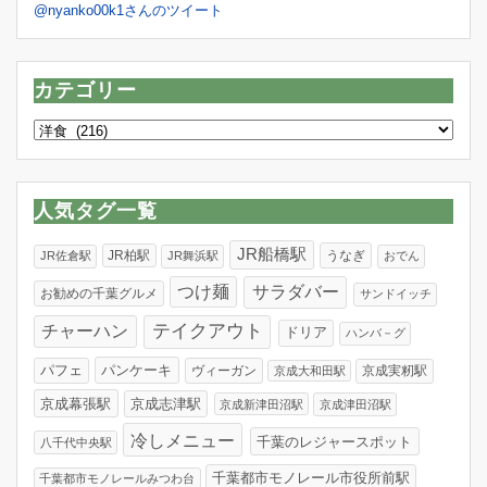
@nyanko00k1さんのツイート
カテゴリー
カ
テ
ゴ
リ
人気タグ一覧
ー
JR船橋駅
JR柏駅
うなぎ
JR佐倉駅
JR舞浜駅
おでん
つけ麺
サラダバー
お勧めの千葉グルメ
サンドイッチ
テイクアウト
チャーハン
ドリア
ハンバ－グ
パンケーキ
パフェ
ヴィーガン
京成実籾駅
京成大和田駅
京成幕張駅
京成志津駅
京成新津田沼駅
京成津田沼駅
冷しメニュー
千葉のレジャースポット
八千代中央駅
千葉都市モノレール市役所前駅
千葉都市モノレールみつわ台