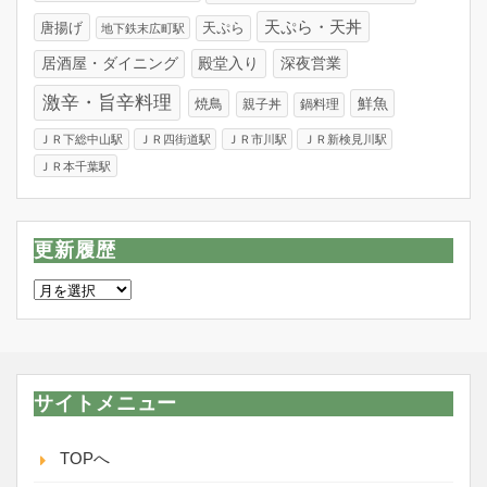
天ぷら・天丼
唐揚げ
天ぷら
地下鉄末広町駅
居酒屋・ダイニング
殿堂入り
深夜営業
激辛・旨辛料理
焼鳥
鮮魚
親子丼
鍋料理
ＪＲ下総中山駅
ＪＲ四街道駅
ＪＲ市川駅
ＪＲ新検見川駅
ＪＲ本千葉駅
更新履歴
更
新
履
歴
サイトメニュー
TOPへ