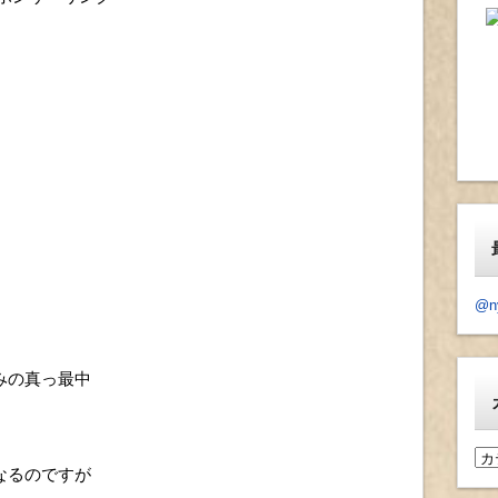
@n
みの真っ最中
カ
なるのですが
テ