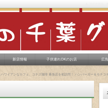
運営者情報
もない、ちょっと孤高な食べ歩き。だいたい当たりますが、時々派手に
新店情報
子供連れOKのお店
広