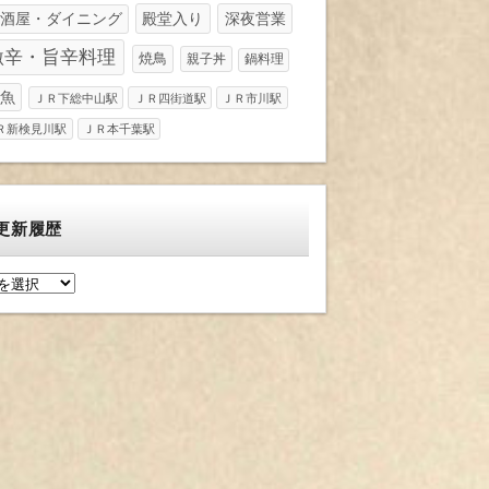
酒屋・ダイニング
殿堂入り
深夜営業
激辛・旨辛料理
焼鳥
親子丼
鍋料理
魚
ＪＲ下総中山駅
ＪＲ四街道駅
ＪＲ市川駅
Ｒ新検見川駅
ＪＲ本千葉駅
更新履歴