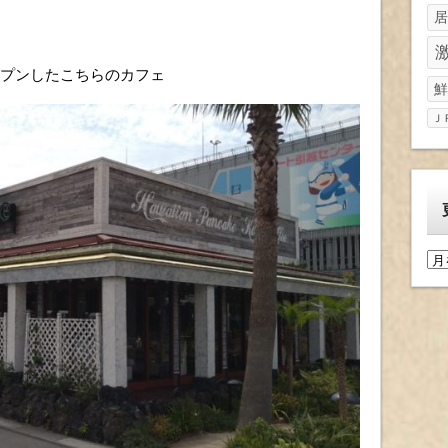
居
ープンしたこちらのカフェ
鮮
Ｊ
更
新
履
歴