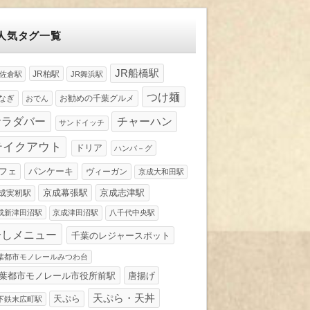
人気タグ一覧
JR船橋駅
JR柏駅
R佐倉駅
JR舞浜駅
つけ麺
なぎ
お勧めの千葉グルメ
おでん
サラダバー
チャーハン
サンドイッチ
テイクアウト
ドリア
ハンバ－グ
パンケーキ
フェ
ヴィーガン
京成大和田駅
京成幕張駅
京成志津駅
成実籾駅
成新津田沼駅
京成津田沼駅
八千代中央駅
冷しメニュー
千葉のレジャースポット
葉都市モノレールみつわ台
葉都市モノレール市役所前駅
唐揚げ
天ぷら・天丼
天ぷら
下鉄末広町駅