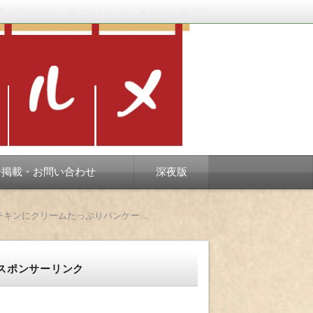
お問い合わせ
サイトマップ
twitter
RSS
スベります。
告掲載・お問い合わせ
深夜版
海浜幕張で見つけたハワイアンなカフェ、コナズ珈琲 幕張店を初訪問！ ハンバーガー＆モチコチキンにクリームたっぷりパンケーキと、ハワイアンフードが目白押し！！
スポンサーリンク