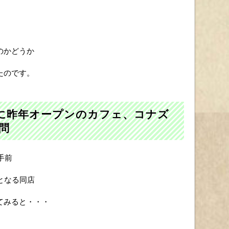
のかどうか
たのです。
に昨年オープンのカフェ、コナズ
問
手前
となる同店
てみると・・・