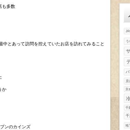
ゴ
店も多数
リ
ー
J
う
最中とあって訪問を控えていたお店を訪れてみること
パ
た
京
うか
京
千
千
地
ープンのカインズ