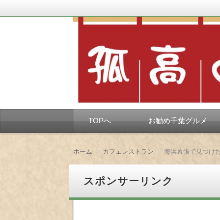
千葉市を中心とした、孤独なようで孤独で
孤高の千葉グルメ
コ
TOPへ
お勧め千葉グルメ
ン
テ
ン
ツ
ホーム
カフェレストラン
へ
移
動
スポンサーリンク