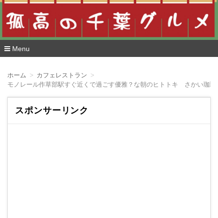
Menu
コ
ン
ホーム
カフェレストラン
テ
モノレール作草部駅すぐ近くで過ごす優雅？な朝のヒトトキ さかい珈琲
ン
ツ
へ
スポンサーリンク
移
動