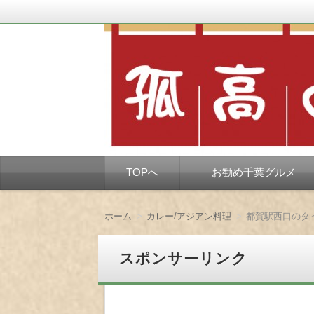
千葉市を中心とした、孤独なようで孤独で
孤高の千葉グルメ
コ
TOPへ
お勧め千葉グルメ
ン
テ
ン
ツ
ホーム
カレー/アジアン料理
都賀駅西口のタ
へ
移
動
スポンサーリンク