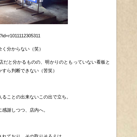
l?id=r1011112305311
全く分からない（笑）
店だと分かるものの、明かりのともっていない看板と
かすら判断できない（苦笑）
入ることの出来ないこの出で立ち。
に感謝しつつ、店内へ。
されており、その取りそろえは