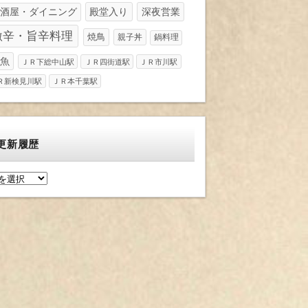
酒屋・ダイニング
殿堂入り
深夜営業
激辛・旨辛料理
焼鳥
親子丼
鍋料理
魚
ＪＲ下総中山駅
ＪＲ四街道駅
ＪＲ市川駅
Ｒ新検見川駅
ＪＲ本千葉駅
更新履歴