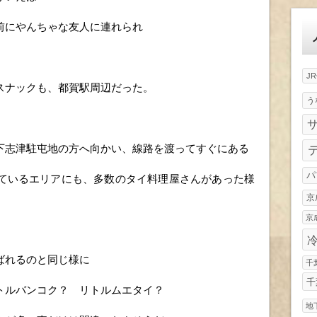
ゴ
リ
前にやんちゃな友人に連れられ
ー
J
スナックも、都賀駅周辺だった。
う
下志津駐屯地の方へ向かい、線路を渡ってすぐにある
パ
ているエリアにも、多数のタイ料理屋さんがあった様
京
京
ばれるのと同じ様に
千
千
トルバンコク？ リトルムエタイ？
地