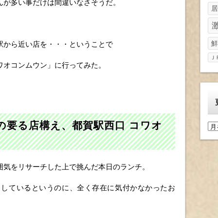
んが多い事だけは間違いなさそうだ。
居
鮮
駅から近い店を・・・ということで
Ｊ
ワオコンムウン」に行ってみた。
の要る店構え、都賀駅西口 コワオ
更
新
履
歴
囲気をリサーチした上で挑んだ本日のランチ。
ラしているというのに、全く存在に気付かなかったお