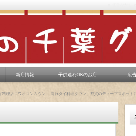
運営者情報
もない、ちょっと孤高な食べ歩き。だいたい当たりますが、時々派手に
新店情報
子供連れOKのお店
広
イ料理店コワオコンムウン 隠れタイ料理タウン、都賀のディープスポット