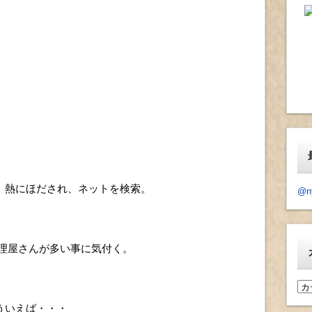
」熱にほだされ、ネットを検索。
@n
料理屋さんが多い事に気付く。
カ
テ
ういえば・・・