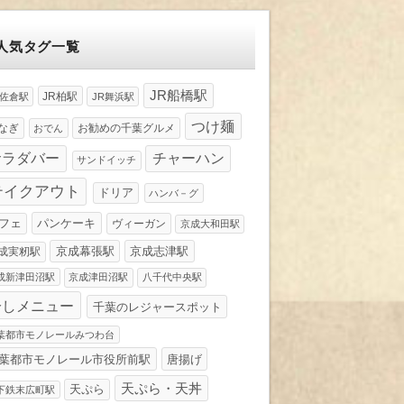
人気タグ一覧
JR船橋駅
JR柏駅
R佐倉駅
JR舞浜駅
つけ麺
なぎ
お勧めの千葉グルメ
おでん
サラダバー
チャーハン
サンドイッチ
テイクアウト
ドリア
ハンバ－グ
パンケーキ
フェ
ヴィーガン
京成大和田駅
京成幕張駅
京成志津駅
成実籾駅
成新津田沼駅
京成津田沼駅
八千代中央駅
冷しメニュー
千葉のレジャースポット
葉都市モノレールみつわ台
葉都市モノレール市役所前駅
唐揚げ
天ぷら・天丼
天ぷら
下鉄末広町駅