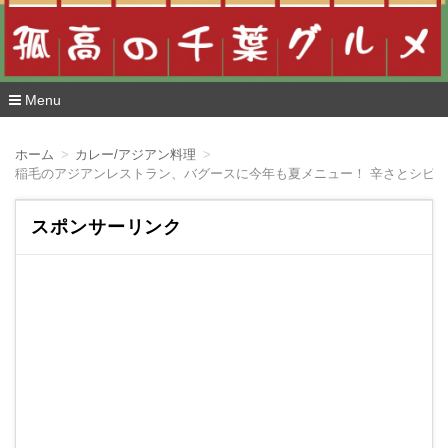
Menu
コ
ン
ホーム
カレー/アジアン料理
テ
稲毛のアジアンレストラン、バグースに今年も夏メニュー！ 辛さとシビ
ン
ツ
へ
スポンサーリンク
移
動