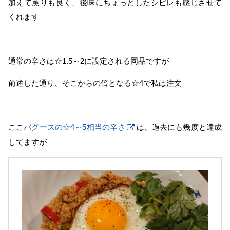
加えて薫りも良く、後味にちょっとしたシビレも感じさせて
くれます
通常の辛さは☆1.5～2に設定される同品ですが
前述した通り、そこからの倍となる☆4で私は注文
ここ
バグースの☆4～5相当の辛さ
は、過去にも幾度と達成
してますが