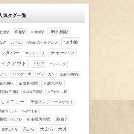
人気タグ一覧
JR船橋駅
JR柏駅
R佐倉駅
JR舞浜駅
つけ麺
なぎ
お勧めの千葉グルメ
おでん
サラダバー
チャーハン
サンドイッチ
テイクアウト
ドリア
ハンバ－グ
パンケーキ
フェ
ヴィーガン
京成大和田駅
京成幕張駅
京成志津駅
成実籾駅
成新津田沼駅
京成津田沼駅
八千代中央駅
冷しメニュー
千葉のレジャースポット
葉都市モノレールみつわ台
葉都市モノレール市役所前駅
唐揚げ
天ぷら・天丼
天ぷら
下鉄末広町駅