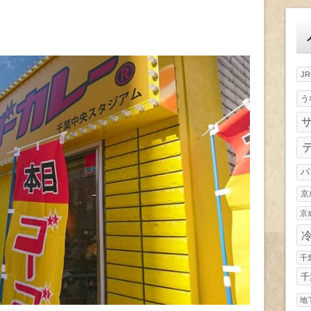
ゴ
。
リ
ー
J
う
パ
京
京
千
千
地