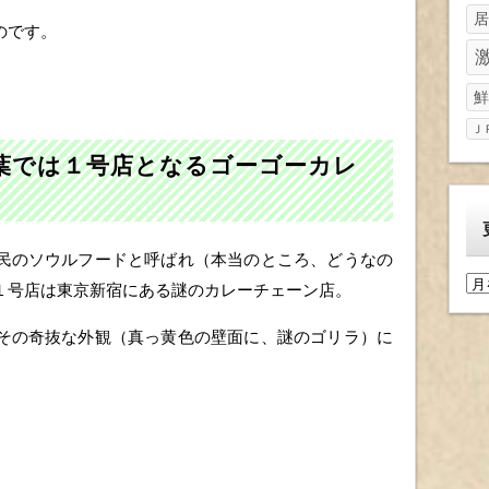
居
のです。
鮮
Ｊ
葉では１号店となるゴーゴーカレ
民のソウルフードと呼ばれ（本当のところ、どうなの
更
１号店は東京新宿にある謎のカレーチェーン店。
新
履
その奇抜な外観（真っ黄色の壁面に、謎のゴリラ）に
歴