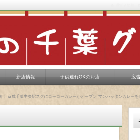
運営者情報
もない、ちょっと孤高な食べ歩き。だいたい当たりますが、時々派手に
新店情報
子供連れOKのお店
広
初！ 京成千葉中央駅スグにゴーゴーカレーがオープン マンハッタンカレーを