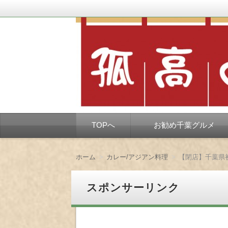
千葉市を中心とした、孤独なようで孤独で
孤高の千葉グルメ
コ
TOPへ
お勧め千葉グルメ
ン
テ
ン
ツ
ホーム
カレー/アジアン料理
【閉店】千葉県
へ
移
動
スポンサーリンク