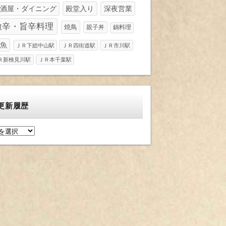
酒屋・ダイニング
殿堂入り
深夜営業
激辛・旨辛料理
焼鳥
親子丼
鍋料理
魚
ＪＲ下総中山駅
ＪＲ四街道駅
ＪＲ市川駅
Ｒ新検見川駅
ＪＲ本千葉駅
更新履歴