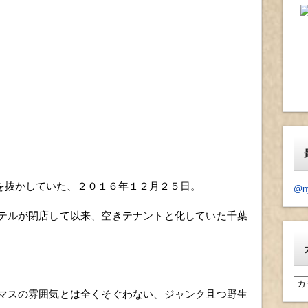
を抜かしていた、２０１６年１２月２５日。
@n
テルが閉店して以来、空きテナントと化していた千葉
カ
マスの雰囲気とは全くそぐわない、ジャンク且つ野生
テ