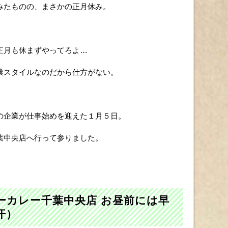
みたものの、まさかの正月休み。
正月も休まずやってろよ…
業スタイルなのだから仕方がない。
の企業が仕事始めを迎えた１月５日。
葉中央店へ行って参りました。
ーカレー千葉中央店 お昼前には早
汗）