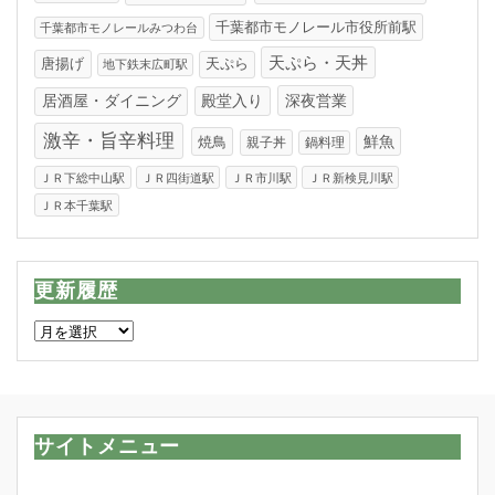
千葉都市モノレール市役所前駅
千葉都市モノレールみつわ台
天ぷら・天丼
唐揚げ
天ぷら
地下鉄末広町駅
居酒屋・ダイニング
殿堂入り
深夜営業
激辛・旨辛料理
焼鳥
鮮魚
親子丼
鍋料理
ＪＲ下総中山駅
ＪＲ四街道駅
ＪＲ市川駅
ＪＲ新検見川駅
ＪＲ本千葉駅
更新履歴
更
新
履
歴
サイトメニュー