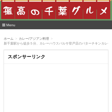
Menu
コ
ン
ホーム
カレー/アジアン料理
テ
新千葉駅から徒歩５分、カレーハウスバルサ登戸店のバターチキンカレー
ン
ツ
へ
スポンサーリンク
移
動