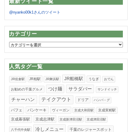
最新ツイート一覧
@nyanko00k1さんのツイート
カテゴリー
カ
テ
ゴ
リ
人気タグ一覧
ー
JR船橋駅
JR柏駅
うなぎ
JR佐倉駅
JR舞浜駅
おでん
つけ麺
サラダバー
お勧めの千葉グルメ
サンドイッチ
テイクアウト
チャーハン
ドリア
ハンバ－グ
パンケーキ
パフェ
ヴィーガン
京成実籾駅
京成大和田駅
京成幕張駅
京成志津駅
京成新津田沼駅
京成津田沼駅
冷しメニュー
千葉のレジャースポット
八千代中央駅