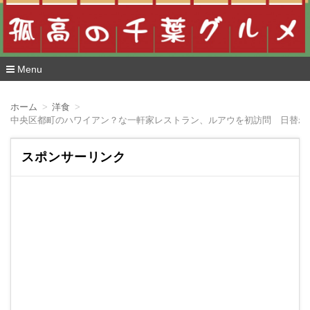
Menu
コ
ン
ホーム
洋食
テ
中央区都町のハワイアン？な一軒家レストラン、ルアウを初訪問 日替わ
ン
ツ
へ
スポンサーリンク
移
動