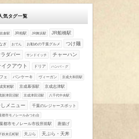
人気タグ一覧
JR船橋駅
JR柏駅
R佐倉駅
JR舞浜駅
つけ麺
なぎ
お勧めの千葉グルメ
おでん
サラダバー
チャーハン
サンドイッチ
テイクアウト
ドリア
ハンバ－グ
パンケーキ
フェ
ヴィーガン
京成大和田駅
京成幕張駅
京成志津駅
成実籾駅
成新津田沼駅
京成津田沼駅
八千代中央駅
冷しメニュー
千葉のレジャースポット
葉都市モノレールみつわ台
葉都市モノレール市役所前駅
唐揚げ
天ぷら・天丼
天ぷら
下鉄末広町駅