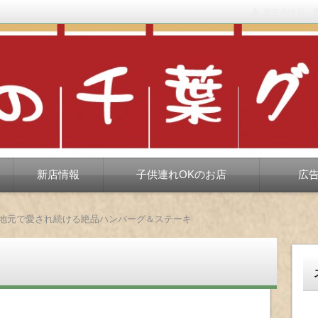
運営者情報
もない、ちょっと孤高な食べ歩き。だいたい当たりますが、時々派手に
新店情報
子供連れOKのお店
広
 地元で愛され続ける絶品ハンバーグ＆ステーキ