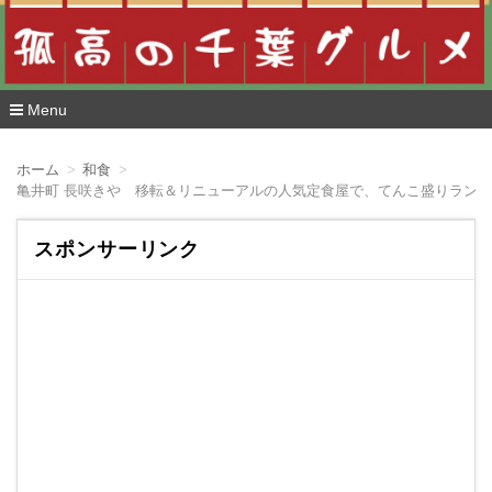
Menu
コ
ン
ホーム
和食
テ
亀井町 長咲きや 移転＆リニューアルの人気定食屋で、てんこ盛りランチ
ン
ツ
へ
スポンサーリンク
移
動