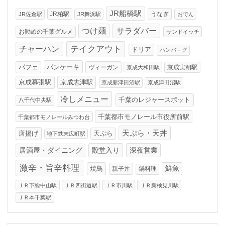
JR船橋駅
JR柏駅
うなぎ
JR佐倉駅
JR舞浜駅
おでん
つけ麺
サラダバー
お勧めの千葉グルメ
サンドイッチ
テイクアウト
チャーハン
ドリア
ハンバ－グ
パンケーキ
パフェ
ヴィーガン
京成実籾駅
京成大和田駅
京成幕張駅
京成志津駅
京成新津田沼駅
京成津田沼駅
冷しメニュー
千葉のレジャースポット
八千代中央駅
千葉都市モノレール市役所前駅
千葉都市モノレールみつわ台
天ぷら・天丼
唐揚げ
天ぷら
地下鉄末広町駅
居酒屋・ダイニング
殿堂入り
深夜営業
激辛・旨辛料理
焼鳥
鮮魚
親子丼
鍋料理
ＪＲ下総中山駅
ＪＲ四街道駅
ＪＲ市川駅
ＪＲ新検見川駅
ＪＲ本千葉駅