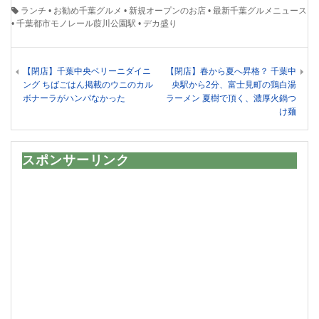
ランチ
•
お勧め千葉グルメ
•
新規オープンのお店
•
最新千葉グルメニュース
•
千葉都市モノレール葭川公園駅
•
デカ盛り
【閉店】千葉中央ベリーニダイニ
【閉店】春から夏へ昇格？ 千葉中
ング ちばごはん掲載のウニのカル
央駅から2分、富士見町の鶏白湯
ボナーラがハンパなかった
ラーメン 夏樹で頂く、濃厚火鍋つ
け麺
スポンサーリンク