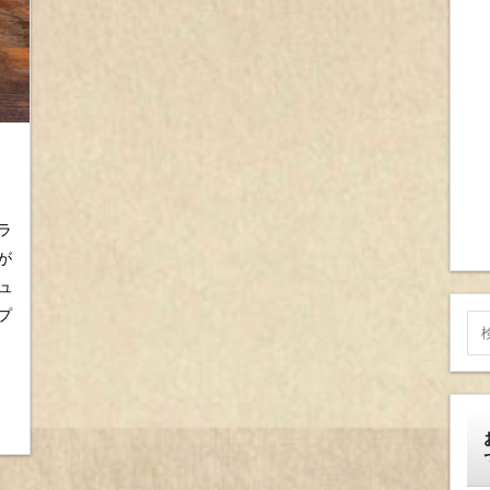
ラ
が
ュ
プ