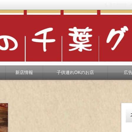
運営者情報
もない、ちょっと孤高な食べ歩き。だいたい当たりますが、時々派手に
新店情報
子供連れOKのお店
広