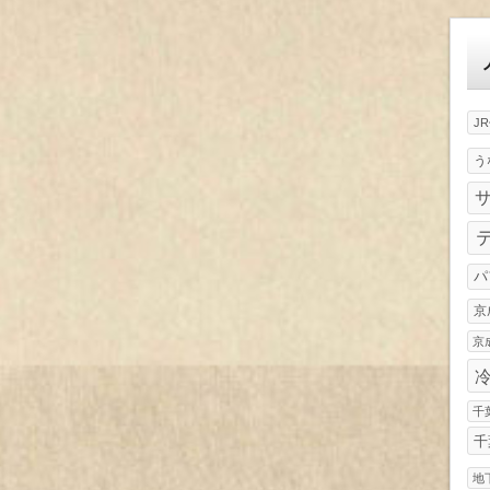
ゴ
リ
ー
J
う
パ
京
京
千
千
地