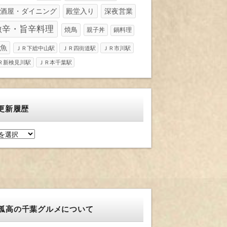
酒屋・ダイニング
殿堂入り
深夜営業
激辛・旨辛料理
焼鳥
親子丼
鍋料理
魚
ＪＲ下総中山駅
ＪＲ四街道駅
ＪＲ市川駅
Ｒ新検見川駅
ＪＲ本千葉駅
更新履歴
孤高の千葉グルメについて