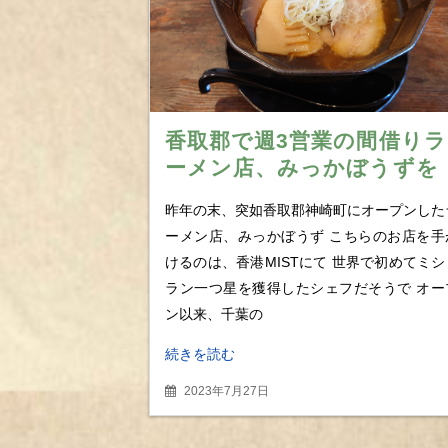
香取郡で週3営業の間借りラ
ーメン店、みっかぼうずを
訪問 ミシュランシェフ渾
昨年の末、突如香取郡神崎町にオープンした
身の極上醤油らぁ麺
ーメン店、みっかぼうず こちらのお店を手
けるのは、香港MISTにて 世界で初めてミシ
ラン一つ星を獲得したシェフだそうで オー
ン以来、千葉の
続きを読む
2023年7月27日