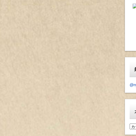
@n
カ
テ