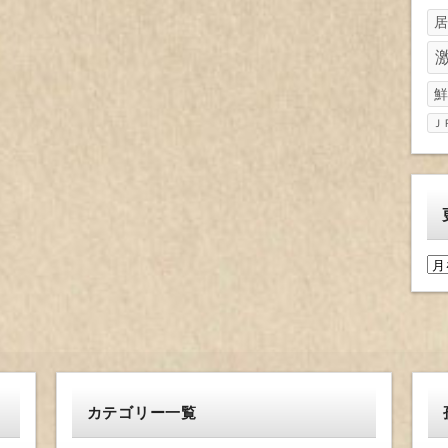
居
鮮
Ｊ
更
新
履
歴
カテゴリー一覧