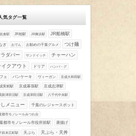
人気タグ一覧
JR船橋駅
JR柏駅
R佐倉駅
JR舞浜駅
つけ麺
なぎ
お勧めの千葉グルメ
おでん
サラダバー
チャーハン
サンドイッチ
テイクアウト
ドリア
ハンバ－グ
パンケーキ
フェ
ヴィーガン
京成大和田駅
京成幕張駅
京成志津駅
成実籾駅
成新津田沼駅
京成津田沼駅
八千代中央駅
冷しメニュー
千葉のレジャースポット
葉都市モノレールみつわ台
葉都市モノレール市役所前駅
唐揚げ
天ぷら・天丼
天ぷら
下鉄末広町駅