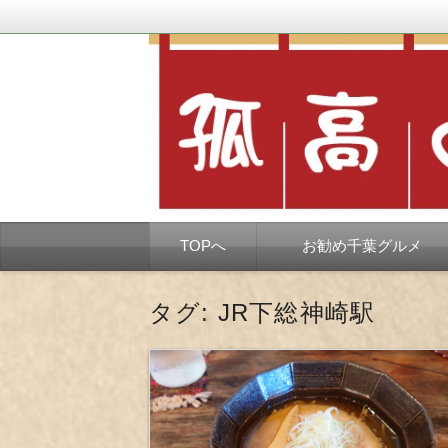
千葉市を中心とした、孤独なようで孤独で
孤高の千葉グルメ
コ
TOPへ
お勧め千葉グルメ
ン
テ
ン
ツ
タグ:
JR下総神崎駅
へ
移
動