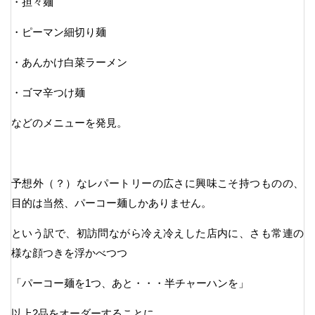
・担々麺
・ピーマン細切り麺
・あんかけ白菜ラーメン
・ゴマ辛つけ麺
などのメニューを発見。
予想外（？）なレパートリーの広さに興味こそ持つものの、
目的は当然、パーコー麺しかありません。
という訳で、初訪問ながら冷え冷えした店内に、さも常連の
様な顔つきを浮かべつつ
「パーコー麺を1つ、あと・・・半チャーハンを」
以上2品をオーダーすることに。