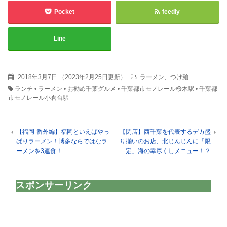
Pocket
feedly
Line
2018年3月7日
（
2023年2月25日更新
）
ラーメン、つけ麺
ランチ
•
ラーメン
•
お勧め千葉グルメ
•
千葉都市モノレール桜木駅
•
千葉都
市モノレール小倉台駅
【福岡-番外編】福岡といえばやっ
【閉店】西千葉を代表するデカ盛
ぱりラーメン！博多ならではなラ
り揃いのお店、北じんじんに「限
ーメンを3連食！
定」海の幸尽くしメニュー！？
スポンサーリンク