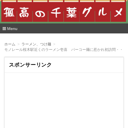
Menu
コ
ン
ホーム
ラーメン、つけ麺
テ
モノレール桜木駅近くのラーメン壱喜 パーコー麺に惹かれ初訪問・・も
ン
ツ
へ
スポンサーリンク
移
動