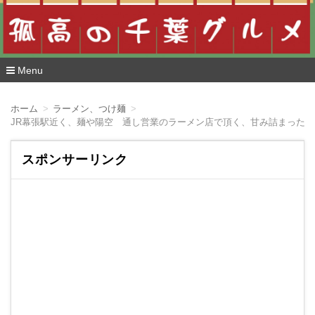
Menu
コ
ン
ホーム
ラーメン、つけ麺
テ
JR幕張駅近く、麺や陽空 通し営業のラーメン店で頂く、甘み詰まった
ン
ツ
へ
スポンサーリンク
移
動