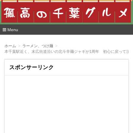
Menu
コ
ン
ホーム
ラーメン、つけ麺
テ
本千葉駅近く、末広街道沿いの北斗辛麺ジャギが1周年 初心に戻って頂く
ン
ツ
へ
スポンサーリンク
移
動