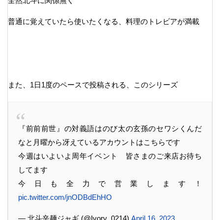
全然北斗に関係無く
普通に覚えていたら使いたくなる、料理のトレビアが満載
また、1日1度のペースで投稿される、このシリーズ
『前前前世』の対義語はのび太の玄孫のセワシくんだ
なと月曜から冴えているアカウントはこちらです
今週はいよいよ周年イベント 皆さまのご来店お待ち
してます
今日も全力で営業します！
pic.twitter.com/jnODBdEhHO
— 北斗辛麺ジャギ (@Ivory_0214)
April 16, 2023