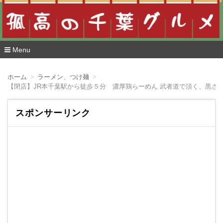
Menu
コ
ン
ホーム
ラーメン、つけ麺
テ
【閉店】JR本千葉駅から徒歩５分 濃厚鶏らーめん 武者道で頂く、黒さ
ン
ツ
へ
スポンサーリンク
移
動